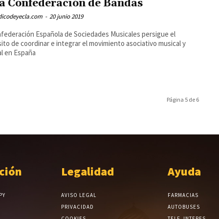
la Confederación de Bandas
odicodeyecla.com
-
20 junio 2019
ederación Española de Sociedades Musicales persigue el
ito de coordinar e integrar el movimiento asociativo musical y
al en España
Página 5 de 6
ción
Legalidad
Ayuda
PY
AVISO LEGAL
FARMACIAS
PRIVACIDAD
AUTOBUSES
COOKIES
TELF. INTERES