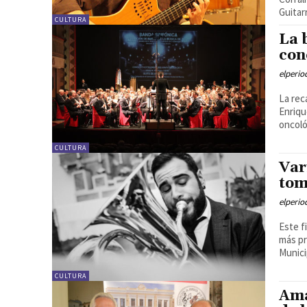
Guitar
CULTURA
La 
con
elperi
La rec
Enriqu
oncoló
CULTURA
Var
tom
elperi
Este f
más pr
Munici
CULTURA
Ama