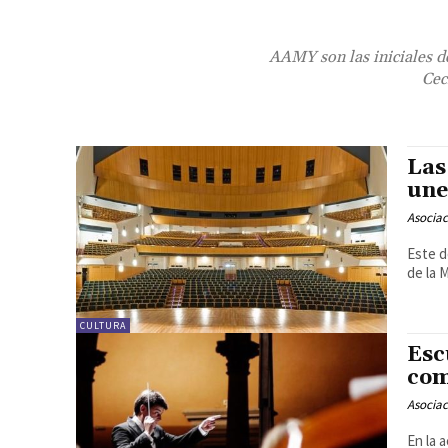
AAMY son las iniciales d
Cec
Las
une
Asociac
Este d
de la 
CULTURA
Esc
com
Asociac
En la 