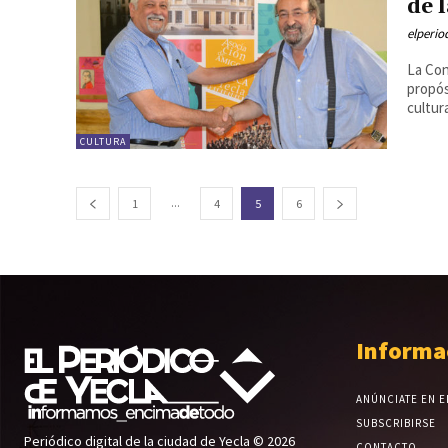
de 
elperi
La Conf
propós
cultur
CULTURA
...
1
4
5
6
Informa
ANÚNCIATE EN E
SUBSCRIBIRSE
Periódico digital de la ciudad de Yecla © 2026
CONTACTO