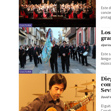
Este d
concie
protag
CULTURA
Los
gra
elperi
Este s
Amigos
músic
CULTURA
Die
com
Sev
David V
El gui
Corral