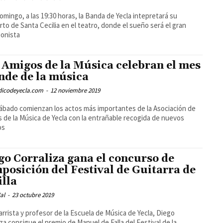
omingo, a las 19:30 horas, la Banda de Yecla intepretará su
rto de Santa Cecilia en el teatro, donde el sueño será el gran
onista
 Amigos de la Música celebran el mes
nde de la música
odicodeyecla.com
-
12 noviembre 2019
ábado comienzan los actos más importantes de la Asociación de
 de la Música de Yecla con la entrañable recogida de nuevos
os
go Corraliza gana el concurso de
posición del Festival de Guitarra de
illa
al
-
23 octubre 2019
tarrista y profesor de la Escuela de Música de Yecla, Diego
iza consigue el premio de Manuel de Falla del Festival de la