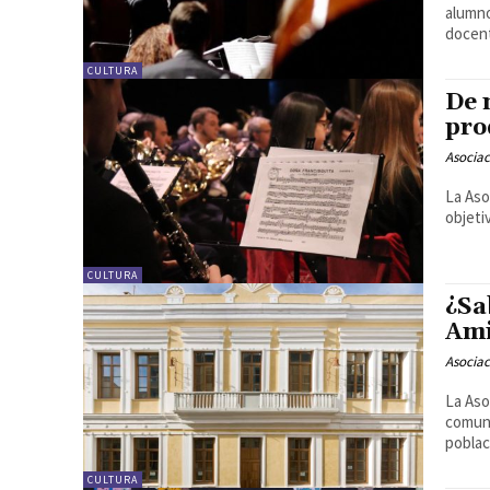
alumno
docen
CULTURA
De 
pro
Asociac
La Aso
objeti
CULTURA
¿Sa
Ami
Asociac
La Aso
comuni
poblac
CULTURA