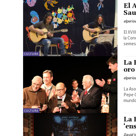
El 
Sau
elperi
El XVI
la Con
semest
CULTURA
La 
oro
elperi
La Aso
Pepe C
mundo 
CULTURA
La 
‘en
David V