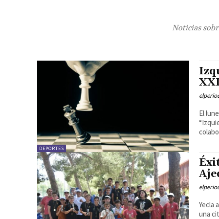
Noticias sobr
Izq
XXI
elperi
El lun
“Izqui
colabo
DEPORTES
Éxi
Aje
elperi
Yecla 
una ci