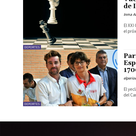
de 
Inma Al
El XXI
el pró
DEPORTES
Par
Esp
170
elperi
El yec
del Ca
DEPORTES