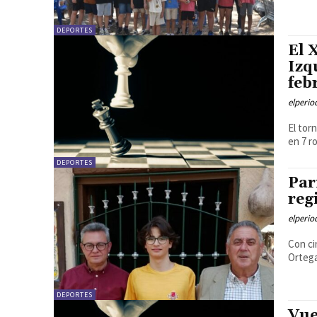
DEPORTES
El 
Izq
feb
elperi
El tor
DEPORTES
Par
reg
elperi
Con ci
Ortega
DEPORTES
Vue