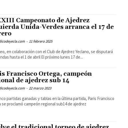
XXIII Campeonato de Ajedrez
uierda Unida-Verdes arranca el 17 de
rero
odicodeyecla.com
-
11 febrero 2025
neo, en colaboración con el Club de Ajedrez Yeclano, se disputará
en 7 rondas hasta el 1 de abril El próximo lunes 17 de...
is Francisco Ortega, campeón
ional de ajedrez sub 14
odicodeyecla.com
-
22 marzo 2023
nco partidas ganadas y tablas en la última partida, Paris Francisco
 se proclamó campeón regional sub14 de ajedrez
lve el tradicional torneo de ajedrez