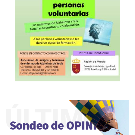
ÚLTIMO
Sondeo de OPINIÓN