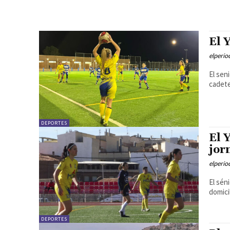
El 
elperi
El sen
cadete
DEPORTES
El 
jor
elperi
El sén
domici
DEPORTES