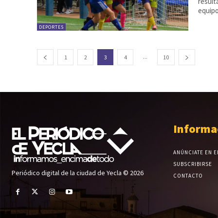
result
equipo
DEPORTES
...
1
2
3
4
10
Informa
ANÚNCIATE EN E
SUBSCRIBIRSE
Periódico digital de la ciudad de Yecla © 2026
CONTACTO