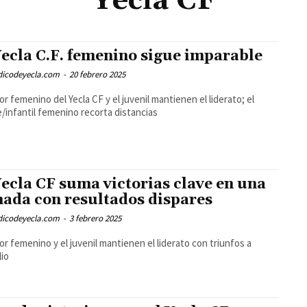
Yecla CF
Yecla C.F. femenino sigue imparable
odicodeyecla.com
-
20 febrero 2025
ior femenino del Yecla CF y el juvenil mantienen el liderato; el
/infantil femenino recorta distancias
Yecla CF suma victorias clave en una
nada con resultados dispares
odicodeyecla.com
-
3 febrero 2025
ior femenino y el juvenil mantienen el liderato con triunfos a
lio