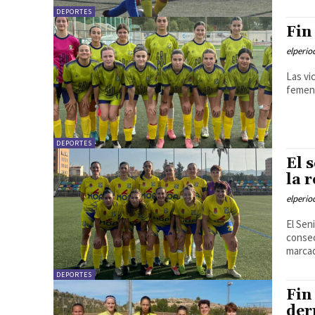
DEPORTES
Fin
elperi
Las vi
femeni
DEPORTES
El 
la 
elperi
El Sen
consec
marcad
DEPORTES
Fin
der