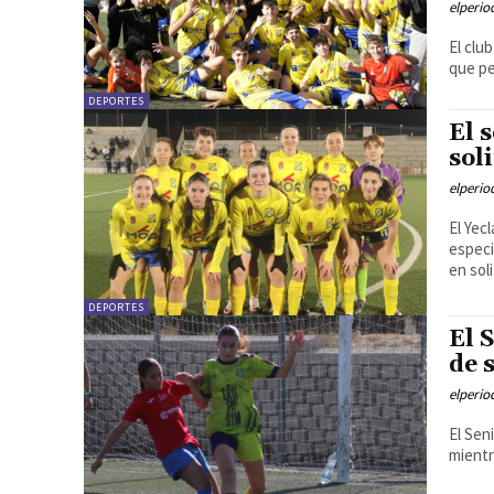
elperi
El clu
que pe
DEPORTES
El 
sol
elperi
El Yec
especi
en soli
DEPORTES
El 
de 
elperi
El Sen
mientr