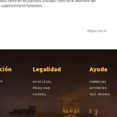
ados tanto en los partidos oficiales como en el amistoso del
 cadete/infantil femenino
Página 3 de 10
ción
Legalidad
Ayuda
PY
AVISO LEGAL
FARMACIAS
PRIVACIDAD
AUTOBUSES
COOKIES
TELF. INTERES