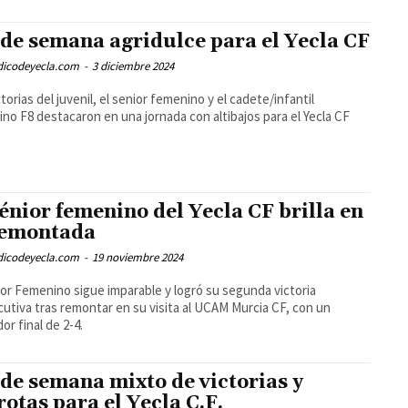
 de semana agridulce para el Yecla CF
odicodeyecla.com
-
3 diciembre 2024
ctorias del juvenil, el senior femenino y el cadete/infantil
no F8 destacaron en una jornada con altibajos para el Yecla CF
sénior femenino del Yecla CF brilla en
remontada
odicodeyecla.com
-
19 noviembre 2024
ior Femenino sigue imparable y logró su segunda victoria
utiva tras remontar en su visita al UCAM Murcia CF, con un
or final de 2-4.
 de semana mixto de victorias y
rotas para el Yecla C.F.