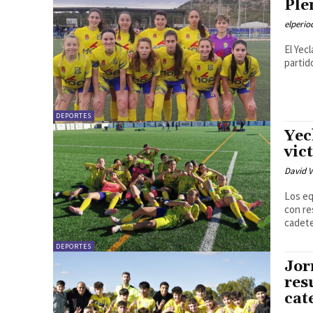
Ple
elperi
El Yec
partid
DEPORTES
Yec
vic
David V
Los eq
con re
cadete
DEPORTES
Jor
res
cat