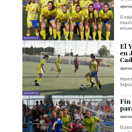
elperi
El equ
triunf
encue
DEPORTES
El 
en 
Cad
elperi
Import
Segura
DEPORTES
Fin
par
elperi
El pas