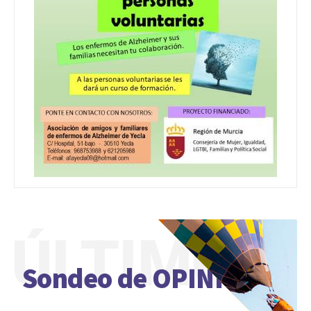
ÚLTIMO
Sondeo de OPINIÓN