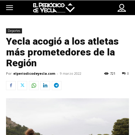
Deportes
Yecla acogió a los atletas
más prometedores de la
Región
Por
elperiodicodeyecla.com
-
9 marzo 2022
721
0