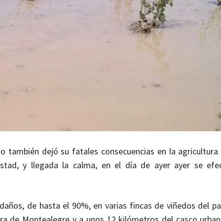
o también dejó su fatales consecuencias en la agricultura
stad, y llegada la calma, en el día de ayer ayer se efe
daños, de hasta el 90%, en varias fincas de viñedos del pa
tera de Montealegre y a unos 12 kilómetros del casco urba