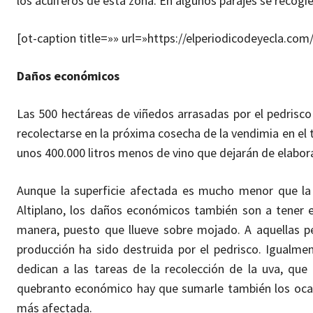
los acuíferos de esta zona. En algunos parajes se recogi
[ot-caption title=»» url=»https://elperiodicodeyecla.
Daños económicos
Las 500 hectáreas de viñedos arrasadas por el pedrisco
recolectarse en la próxima cosecha de la vendimia en el
unos 400.000 litros menos de vino que dejarán de elabor
Aunque la superficie afectada es mucho menor que la
Altiplano, los daños económicos también son a tener en
manera, puesto que llueve sobre mojado. A aquellas p
producción ha sido destruida por el pedrisco. Igualme
dedican a las tareas de la recolección de la uva, qu
quebranto económico hay que sumarle también los ocasi
más afectada.