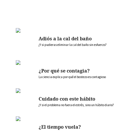
Adiós a la cal del baño
¿Y si pudieras eliminar la cal del baño sin esfuerzo?
¿Por qué se contagia?
La ciencia explica por qué el bostezo es contagioso
Cuidado con este hábito
¿Y si el problema no fuera el estrés, sino un hábito diario?
¿El tiempo vuela?