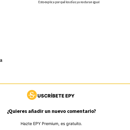
Esto explica por qué los días ya no duran igual
a
USCRÍBETE EPY
¿Quieres añadir un nuevo comentario?
Hazte EPY Premium, es gratuito.