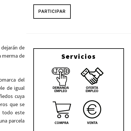
PARTICIPAR
 dejarán de
Servicios
na merma de
comarca del
le de igual
iñedos cuya
eros que se
A todo este
una parcela