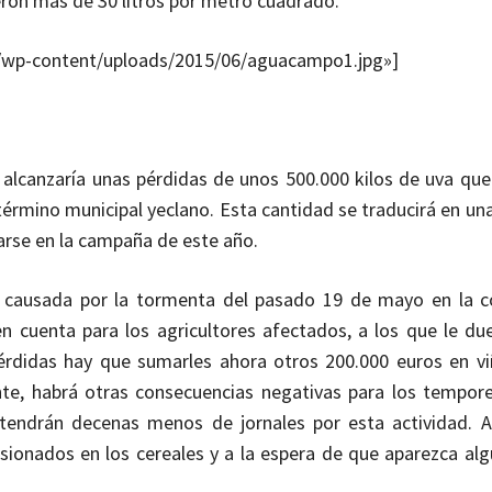
eron más de 30 litros por metro cuadrado.
com/wp-content/uploads/2015/06/aguacampo1.jpg»]
 alcanzaría unas pérdidas de unos 500.000 kilos de uva que
 término municipal yeclano. Esta cantidad se traducirá en u
arse en la campaña de este año.
 causada por la tormenta del pasado 19 de mayo en la 
 cuenta para los agricultores afectados, a los que le due
érdidas hay que sumarles ahora otros 200.000 euros en v
nte, habrá otras consecuencias negativas para los tempor
e tendrán decenas menos de jornales por esta actividad. 
onados en los cereales y a la espera de que aparezca alg