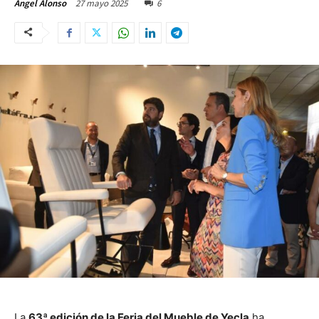
27 mayo 2025
6
Ángel Alonso
La
63ª edición de la Feria del Mueble de Yecla
ha