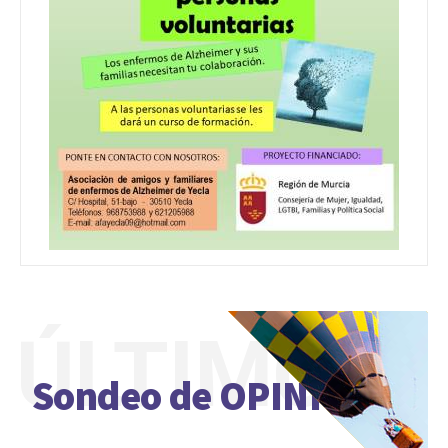
ÚLTIMO
Sondeo de OPINIÓN