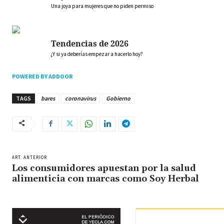
Una joya para mujeres que no piden permiso
Tendencias de 2026
¿Y si ya deberías empezar a hacerlo hoy?
POWERED BY ADDOOR
TAGS
bares
coronavirus
Gobierno
ART. ANTERIOR
Los consumidores apuestan por la salud
alimenticia con marcas como Soy Herbal