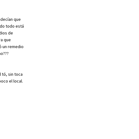
 decían que
ndo todo está
dios de
ra que
có un remedio
ho???
 tó, sin toca
oco el local.