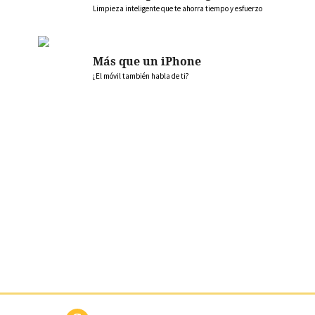
Limpieza inteligente que te ahorra tiempo y esfuerzo
Más que un iPhone
¿El móvil también habla de ti?