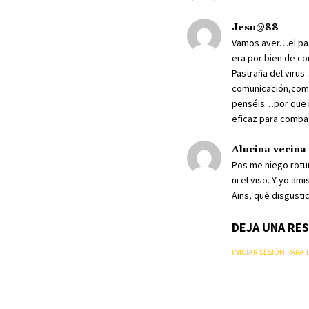
Jesu@88
Vamos aver…el pas
era por bien de con
Pastraña del virus
comunicación,como
penséis…por que no
eficaz para combat
Alucina vecina
Pos me niego rotund
ni el viso. Y yo a
Ains, qué disgusti
DEJA UNA RE
INICIAR SESIÓN PARA