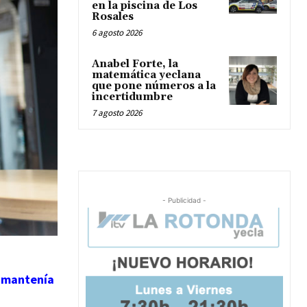
en la piscina de Los
Rosales
6 agosto 2026
Anabel Forte, la
matemática yeclana
que pone números a la
incertidumbre
7 agosto 2026
- Publicidad -
 mantenía