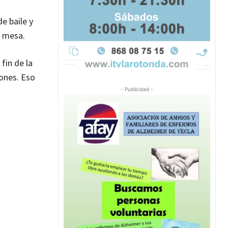
e baile y
r mesa.
fin de la
iones. Eso
- Publicidad -