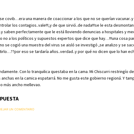
e covib…era una manera de coaccionar a los que no se querían vacunar..y
trolar los contagios..vale!!!,y de que sirvió..de nada!!!se le esta desmonta
 ..y saben perfectamente que le está lloviendo denuncias a hospitales y me
 no a los políticos y supuestos expertos que dice que hay…!!!una cosa pa
 se cogió una muestra del virus se aisló se investigó ,se analizo y se sa
irlo…??por eso se tardaría años..verdad..y por qué no dicen que lo han ec
amente. Con lo tranquilica questaba en la cama. Mi Chiscurri restringío del
mis anchas en la camica espatarrá. No me gusta este gobierno regioná. Y tamp
co más ancho mellevao.
SPUESTA
 DEJAR UN COMENTARIO