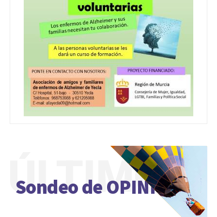
ÚLTIMO
Sondeo de OPINIÓN