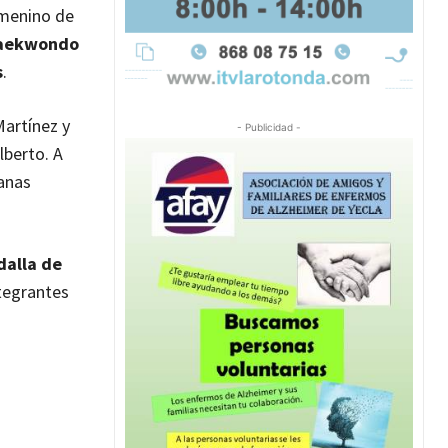
femenino de
Taekwondo
s
.
Martínez y
- Publicidad -
lberto. A
lanas
dalla de
ntegrantes