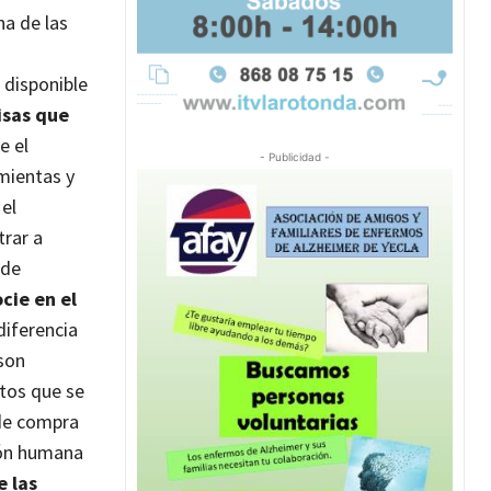
na de las
 disponible
visas que
e el
- Publicidad -
mientas y
el
trar a
 de
cie en el
diferencia
son
tos que se
 de compra
ción humana
e las