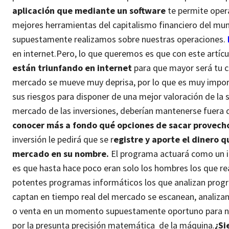
aplicación que mediante un software
te permite opera
mejores herramientas del capitalismo financiero del mun
supuestamente realizamos sobre nuestras operaciones.
en internet.
Pero, lo que queremos es que con este artíc
están triunfando en internet
para que mayor será tu ca
mercado se mueve muy deprisa, por lo que es muy impo
sus riesgos para disponer de una mejor valoración de la s
mercado de las inversiones, deberían mantenerse fuera de
conocer más a fondo qué opciones de sacar provecho
inversión le pedirá que se r
egistre y aporte el dinero 
mercado en su nombre.
El programa actuará como un in
es que hasta hace poco eran solo los hombres los que r
potentes programas informáticos los que analizan progr
captan en tiempo real del mercado se escanean, analiza
o venta en un momento supuestamente oportuno para nu
por la presunta precisión matemática de la máquina.
¿Si