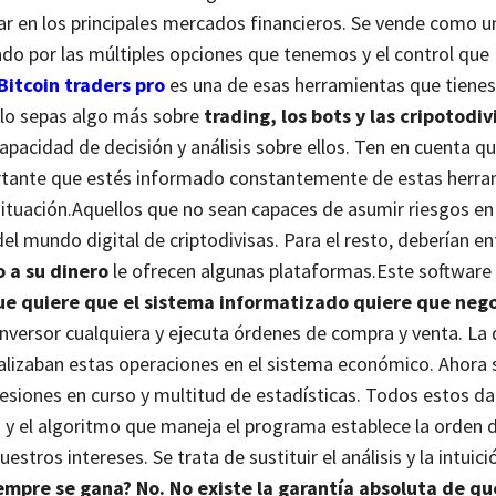
r en los principales mercados financieros. Se vende como u
do por las múltiples opciones que tenemos y el control que
Bitcoin traders pro
es una de esas herramientas que tienes
ulo sepas algo más sobre
trading, los bots y las cripotodi
pacidad de decisión y análisis sobre ellos. Ten en cuenta qu
rtante que estés informado constantemente de estas herra
ituación.
Aquellos que no sean capaces de asumir riesgos en 
l mundo digital de criptodivisas. Para el resto, deberían en
 a su dinero
le ofrecen algunas plataformas.
Este software
que quiere que el sistema informatizado quiere que nego
versor cualquiera y ejecuta órdenes de compra y venta. La 
ealizaban estas operaciones en el sistema económico. Ahora 
esiones en curso y multitud de estadísticas. Todos estos da
n y el algoritmo que maneja el programa establece la orden
estros intereses.
Se trata de sustituir el análisis y la intui
empre se gana? No. No existe la garantía absoluta de qu