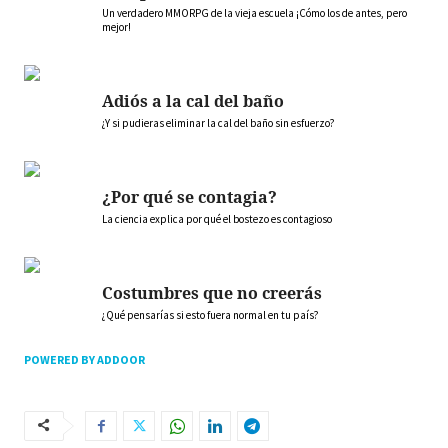
Un verdadero MMORPG de la vieja escuela ¡Cómo los de antes, pero
mejor!
Adiós a la cal del baño
¿Y si pudieras eliminar la cal del baño sin esfuerzo?
¿Por qué se contagia?
La ciencia explica por qué el bostezo es contagioso
Costumbres que no creerás
¿Qué pensarías si esto fuera normal en tu país?
POWERED BY ADDOOR