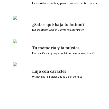
Estas criaturas existen y parecen sacadas de otro planeta
¿Sabes qué baja tu ánimo?
Lo haces todos los días y afecta cómo te sientes
Tu memoria y la música
Esa canción antigua que no olvidas tiene una explicación
Lujo con carácter
Una joya para mujeres que no piden permiso