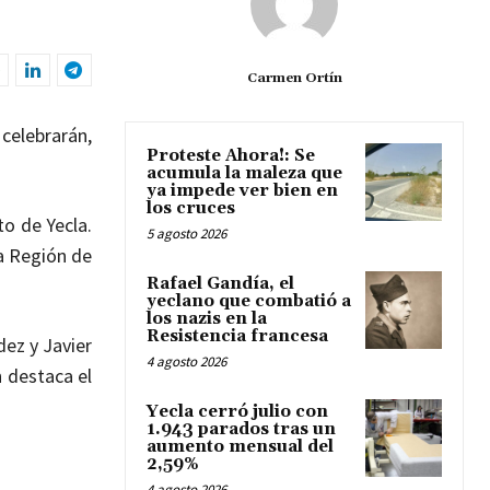
Carmen Ortín
 celebrarán,
Proteste Ahora!: Se
acumula la maleza que
ya impede ver bien en
los cruces
to de Yecla.
5 agosto 2026
a Región de
Rafael Gandía, el
yeclano que combatió a
los nazis en la
Resistencia francesa
dez y Javier
4 agosto 2026
 destaca el
Yecla cerró julio con
1.943 parados tras un
aumento mensual del
2,59%
4 agosto 2026