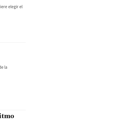
ere elegir el
de la
ritmo