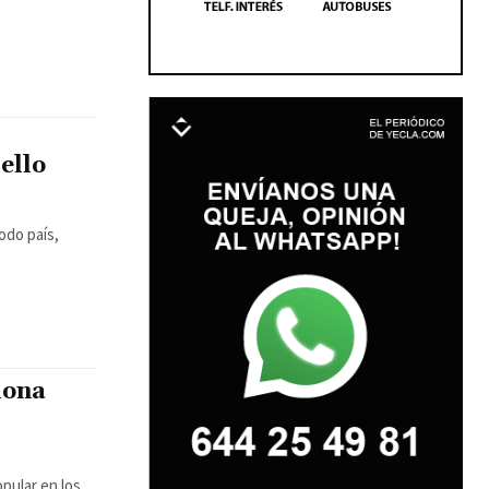
ello
odo país,
iona
opular en los