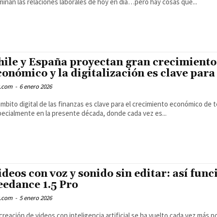
inan las relaciones laborales de hoy en día…pero hay cosas que...
hile y España proyectan gran crecimiento
conómico y la digitalización es clave para 
.com
-
6 enero 2026
ámbito digital de las finanzas es clave para el crecimiento económico de t
ecialmente en la presente década, donde cada vez es...
ideos con voz y sonido sin editar: así func
eedance 1.5 Pro
.com
-
5 enero 2026
creación de videos con inteligencia artificial se ha vuelto cada vez más p