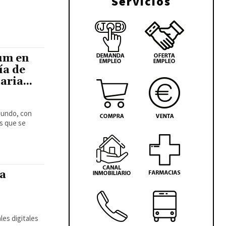
Servicios
um en
ía de
aria...
mundo, con
os que se
ra
les digitales