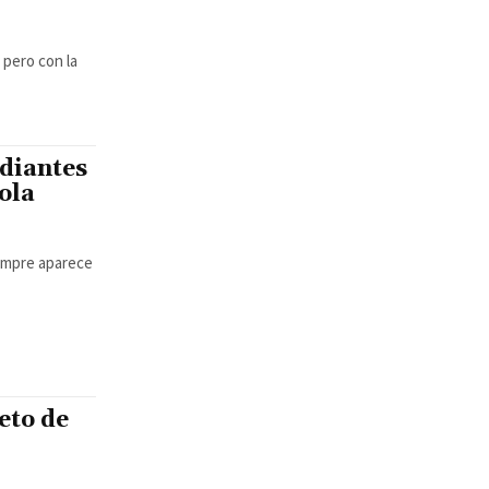
 pero con la
udiantes
ola
iempre aparece
eto de