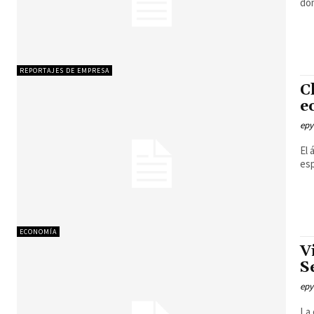
dom
REPORTAJES DE EMPRESA
C
e
epy
El 
esp
ECONOMÍA
V
S
epy
La 