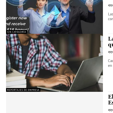
epy
Las
con
SIN CATEGORÍA
L
q
epy
Cad
en 
REPORTAJES DE EMPRESA
E
E
epy