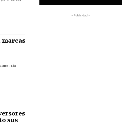
- Publicidad -
a marcas
l comercio
versores
to sus