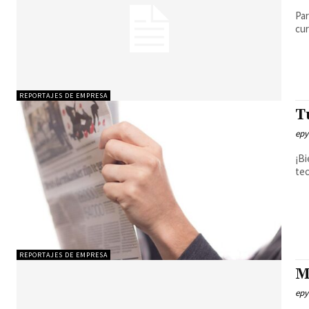
Par
cur
REPORTAJES DE EMPRESA
T
epy
¡Bi
tec
REPORTAJES DE EMPRESA
M
epy