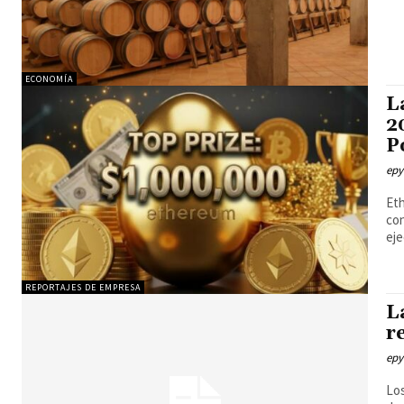
ECONOMÍA
L
2
P
epy
Eth
con
eje
REPORTAJES DE EMPRESA
L
r
epy
Los