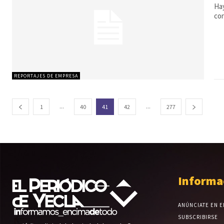
Hay
con
REPORTAJES DE EMPRESA
...
...
1
40
41
42
277
Informa
ANÚNCIATE EN E
SUBSCRIBIRSE