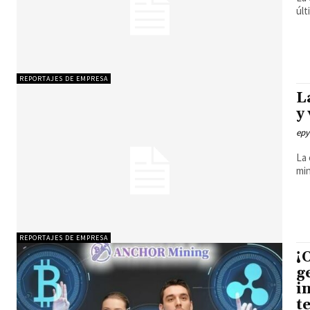
últ
REPORTAJES DE EMPRESA
L
y
epy
La 
min
REPORTAJES DE EMPRESA
¡
g
i
t