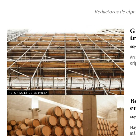
Redactores de elper
G
t
epy
Arr
ori
REPORTAJES DE EMPRESA
B
e
epy
Hay
má