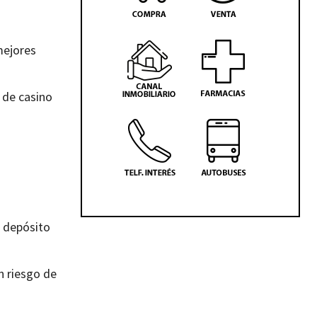
mejores
 de casino
u depósito
in riesgo de