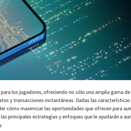
para los jugadores, ofreciendo no sólo una amplia gama de
atos y transacciones instantáneas. Dadas las características
der cómo maximizar las oportunidades que ofrecen para au
r las principales estrategias y enfoques que le ayudarán a au
y.