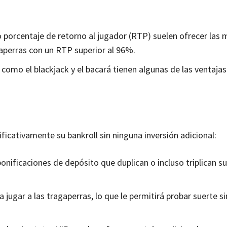
 porcentaje de retorno al jugador (RTP) suelen ofrecer las 
gaperras con un RTP superior al 96%.
omo el blackjack y el bacará tienen algunas de las ventajas
icativamente su bankroll sin ninguna inversión adicional:
nificaciones de depósito que duplican o incluso triplican s
ra jugar a las tragaperras, lo que le permitirá probar suerte s