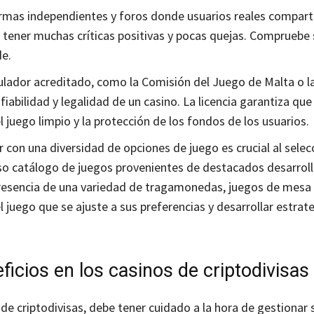
ormas independientes y foros donde usuarios reales compart
 tener muchas críticas positivas y pocas quejas. Compruebe s
de.
gulador acreditado, como la Comisión del Juego de Malta o 
fiabilidad y legalidad de un casino. La licencia garantiza que
 juego limpio y la protección de los fondos de los usuarios.
con una diversidad de opciones de juego es crucial al selec
so catálogo de juegos provenientes de destacados desarrol
resencia de una variedad de tragamonedas, juegos de mesa 
l juego que se ajuste a sus preferencias y desarrollar estrat
ficios en los casinos de criptodivisas
e criptodivisas, debe tener cuidado a la hora de gestionar s