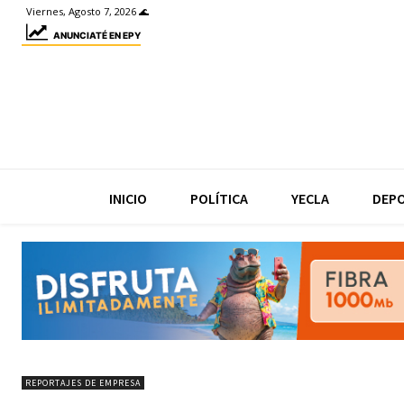
Viernes, Agosto 7, 2026 🌊
ANUNCIATÉ EN EPY
INICIO
POLÍTICA
YECLA
DEP
REPORTAJES DE EMPRESA