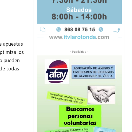
as apuestas
ptimiza los
- Publicidad -
no pueden
 de todas