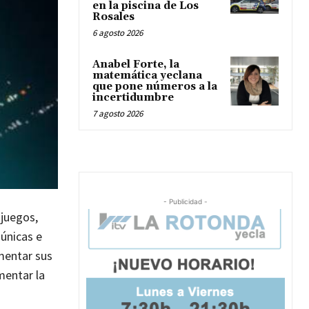
en la piscina de Los
Rosales
6 agosto 2026
Anabel Forte, la
matemática yeclana
que pone números a la
incertidumbre
7 agosto 2026
- Publicidad -
 juegos,
 únicas e
mentar sus
mentar la