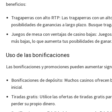
beneficios:
Tragaperras con alto RTP: Las tragaperras con un alto
posibilidades de ganancias a largo plazo. Busque tra
Juegos de mesa con ventajas de casino bajas: Juegos c
más bajas, lo que aumenta tus posibilidades de ganar.
Uso de las bonificaciones
Las bonificaciones y promociones pueden aumentar signif
Bonificaciones de depósito: Muchos casinos ofrecen bo
inicial.
Tiradas gratis: Utilice las ofertas de tiradas gratis pa
perder su propio dinero.