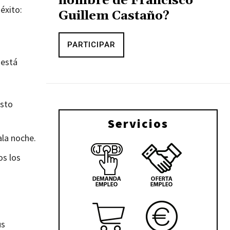
nombre de Francisco
éxito:
Guillem Castaño?
PARTICIPAR
 está
esto
Servicios
ala noche.
os los
us