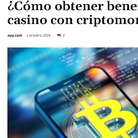
¿Cómo obtener benef
casino con criptomo
epy.com
1 octubre 2024
1