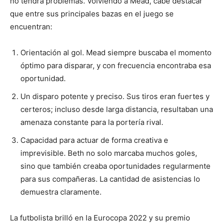
no tendrá problemas. Volviendo a Mead, cabe destacar
que entre sus principales bazas en el juego se
encuentran:
Orientación al gol. Mead siempre buscaba el momento
óptimo para disparar, y con frecuencia encontraba esa
oportunidad.
Un disparo potente y preciso. Sus tiros eran fuertes y
certeros; incluso desde larga distancia, resultaban una
amenaza constante para la portería rival.
Capacidad para actuar de forma creativa e
imprevisible. Beth no solo marcaba muchos goles,
sino que también creaba oportunidades regularmente
para sus compañeras. La cantidad de asistencias lo
demuestra claramente.
La futbolista brilló en la Eurocopa 2022 y su premio