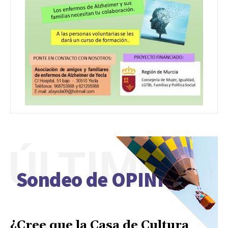
ÚLTIMO
Sondeo de OPINIÓN
¿Cree que la Casa de Cultura