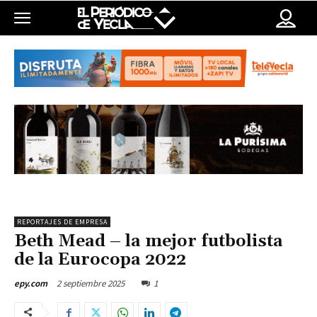
REPORTAJES DE EMPRESA
Beth Mead – la mejor futbolista
de la Eurocopa 2022
2 septiembre 2025
1
epy.com