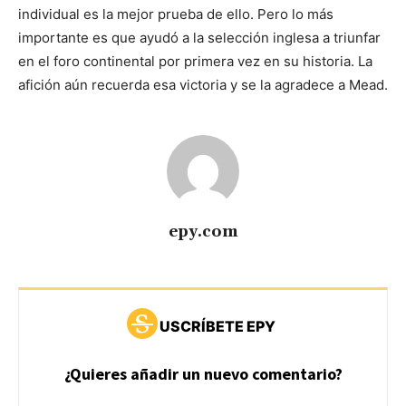
individual es la mejor prueba de ello. Pero lo más
importante es que ayudó a la selección inglesa a triunfar
en el foro continental por primera vez en su historia. La
afición aún recuerda esa victoria y se la agradece a Mead.
epy.com
USCRÍBETE EPY
¿Quieres añadir un nuevo comentario?