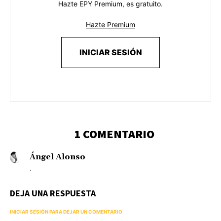
Hazte EPY Premium, es gratuito.
Hazte Premium
INICIAR SESIÓN
1 COMENTARIO
Ángel Alonso
.
DEJA UNA RESPUESTA
INICIAR SESIÓN PARA DEJAR UN COMENTARIO