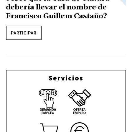
debería llevar el nombre de
Francisco Guillem Castaño?
PARTICIPAR
Servicios