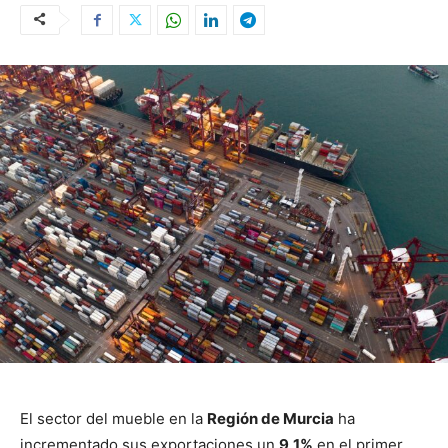
El sector del mueble en la
Región de Murcia
ha
incrementado sus exportaciones un
9,1%
en el primer