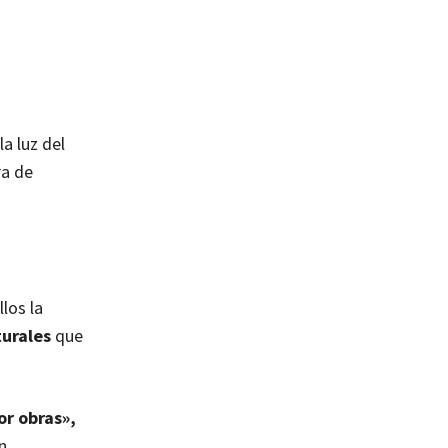
a luz del
ra de
los la
turales
que
or obras»,
n