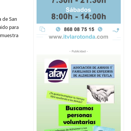
a de San
uido para
a muestra
- Publicidad -