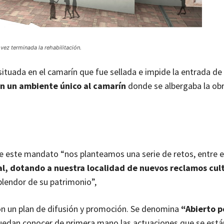
vez terminada la rehabilitación.
situada en el camarín que fue sellada e impide la entrada de l
an un ambiente único al camarín
donde se albergaba la ob
 de este mandato “nos planteamos una serie de retos, entre el
al, dotando a nuestra localidad de nuevos reclamos cul
plendor de su patrimonio”,
on un plan de difusión y promoción. Se denomina
“Abierto p
 puedan conocer de primera mano las actuaciones que se está