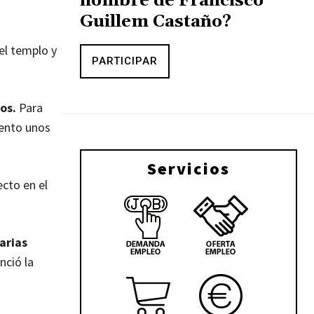
nombre de Francisco
Guillem Castaño?
el templo y
PARTICIPAR
os.
Para
iento unos
Servicios
cto en el
arias
nció la