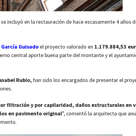
o se incluyó en la restauración de hace escasamente 4 años d
a García Guisado
el proyecto valorado en
1.179.884,53 eur
bierno central aporte buena parte del montante y el ayuntam
 Anabel Rubio,
han sido los encargados de presentar el proye
iones.
 filtración y por capilaridad, daños estructurales en v
ños en pavimento original
”, comentó la arquitecta que anu
numento.