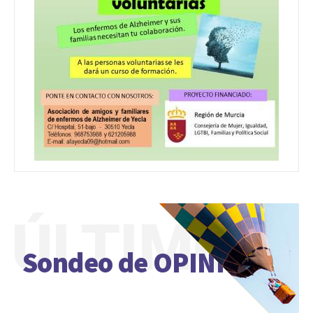
ÚLTIMO
Sondeo de OPINIÓN