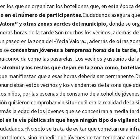
 en los que se organizan los botellones que, en esta época de
 en el número de participantes.
Ciudadanos asegura que
Valora” y otras zonas verdes del municipio,
donde se org
meras horas de la tarde.
Son muchos los vecinos, además de
 un paseo en la zona del «Yecla Valora», además de otras zon
ás se
concentran jóvenes a tempranas horas de la tarde, 
ona conocida como las pasarelas.
Los vecinos y usuarios de la
 alcohol y los restos que dejan en la zona como, botella
l que manifiestan que a esas horas debería ser permanente.
D
enunciaban estos vecinos y los viandantes de la zona que a
os niños, por las escenas de consumo de alcohol de jóvenes
ión quisieron comprobar «in situ» cuál era la realidad de la s
emás la edad de los jóvenes que se concentran a media tar
 en la vía pública sin que haya ningún tipo de vigilanci
Ciudadanos.
«No solo se trata de evitar que cometan una infra
s botellones, sino impedir que jóvenes de tan temprana edad