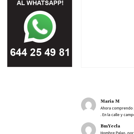
Maria M
Ahora comprendo po
. En la calle y ca
BmYecla
Hombre Palao,.por 