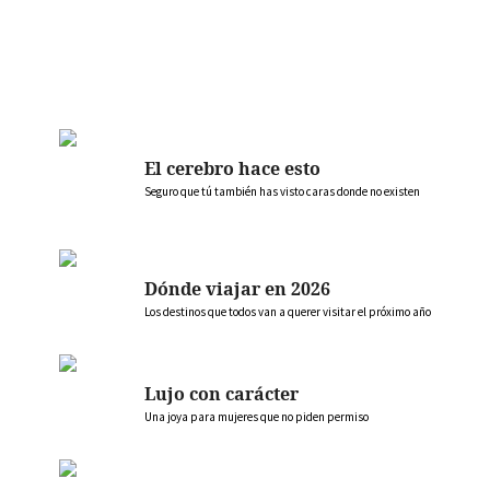
El cerebro hace esto
Seguro que tú también has visto caras donde no existen
Dónde viajar en 2026
Los destinos que todos van a querer visitar el próximo año
Lujo con carácter
Una joya para mujeres que no piden permiso