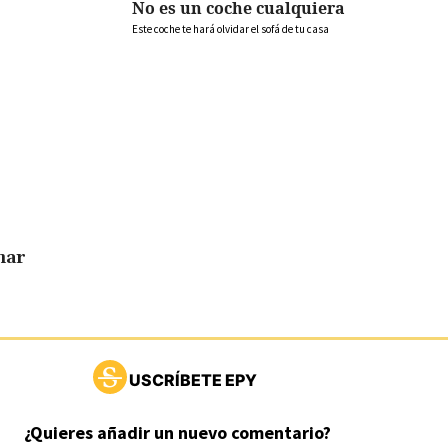
No es un coche cualquiera
Este coche te hará olvidar el sofá de tu casa
nar
USCRÍBETE EPY
¿Quieres añadir un nuevo comentario?