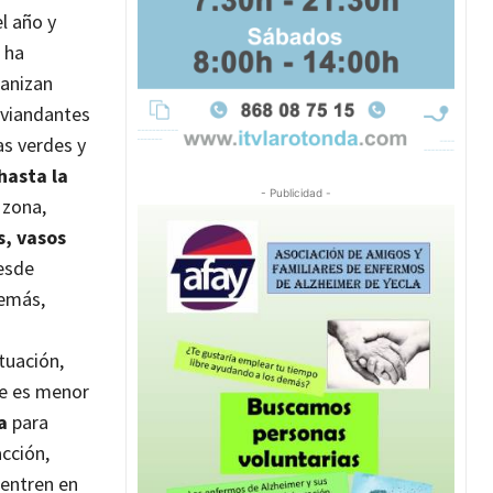
l año y
 ha
anizan
 viandantes
as verdes y
hasta la
- Publicidad -
 zona,
s, vasos
esde
demás,
ituación,
de es menor
a
para
cción,
 entren en