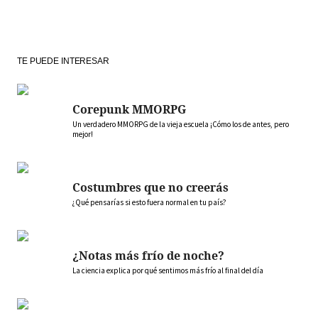
TE PUEDE INTERESAR
Corepunk MMORPG
Un verdadero MMORPG de la vieja escuela ¡Cómo los de antes, pero
mejor!
Costumbres que no creerás
¿Qué pensarías si esto fuera normal en tu país?
¿Notas más frío de noche?
La ciencia explica por qué sentimos más frío al final del día