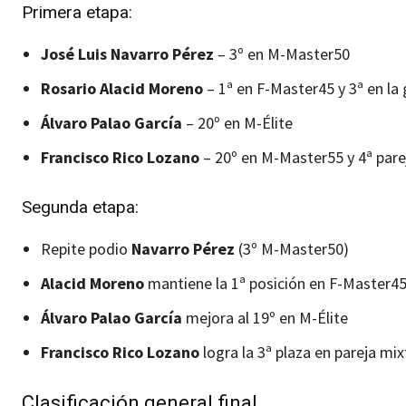
Primera etapa:
José Luis Navarro Pérez
– 3º en M-Master50
Rosario Alacid Moreno
– 1ª en F-Master45 y 3ª en la
Álvaro Palao García
– 20º en M-Élite
Francisco Rico Lozano
– 20º en M-Master55 y 4ª pare
Segunda etapa:
Repite podio
Navarro Pérez
(3º M-Master50)
Alacid Moreno
mantiene la 1ª posición en F-Master45 
Álvaro Palao García
mejora al 19º en M-Élite
Francisco Rico Lozano
logra la 3ª plaza en pareja mix
Clasificación general final