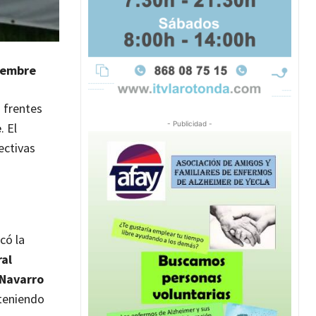
tiembre
 frentes
- Publicidad -
e
. El
ectivas
có la
ral
 Navarro
teniendo