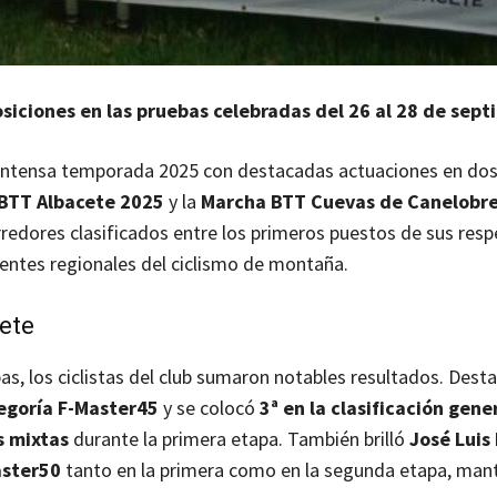
osiciones en las pruebas celebradas del 26 al 28 de sep
u intensa temporada 2025 con destacadas actuaciones en dos
BTT Albacete 2025
y la
Marcha BTT Cuevas de Canelobr
redores clasificados entre los primeros puestos de sus resp
entes regionales del ciclismo de montaña.
ete
pas, los ciclistas del club sumaron notables resultados. Desta
egoría F-Master45
y se colocó
3ª en la clasificación gene
s mixtas
durante la primera etapa. También brilló
José Luis
aster50
tanto en la primera como en la segunda etapa, man