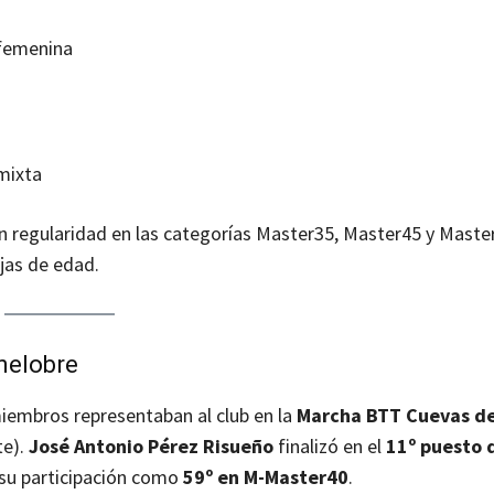
 femenina
mixta
n regularidad en las categorías Master35, Master45 y Maste
jas de edad.
nelobre
iembros representaban al club en la
Marcha BTT Cuevas d
te).
José Antonio Pérez Risueño
finalizó en el
11º puesto 
su participación como
59º en M-Master40
.