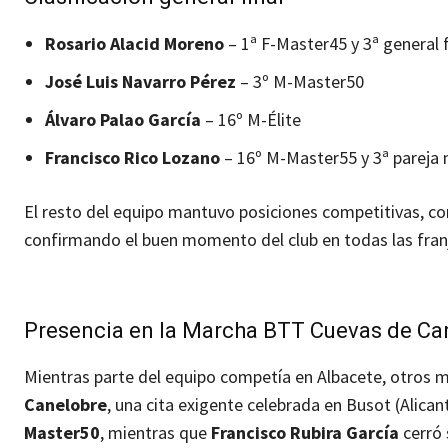
Rosario Alacid Moreno
– 1ª F-Master45 y 3ª general
José Luis Navarro Pérez
– 3º M-Master50
Álvaro Palao García
– 16º M-Élite
Francisco Rico Lozano
– 16º M-Master55 y 3ª pareja 
El resto del equipo mantuvo posiciones competitivas, co
confirmando el buen momento del club en todas las fran
Presencia en la Marcha BTT Cuevas de Ca
Mientras parte del equipo competía en Albacete, otros m
Canelobre
, una cita exigente celebrada en Busot (Alican
Master50
, mientras que
Francisco Rubira García
cerró 