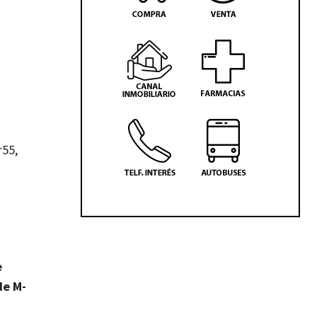
r55,
e
de M-