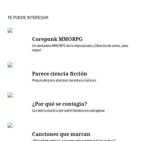
TE PUEDE INTERESAR
Corepunk MMORPG
Un verdadero MMORPG de la vieja escuela ¡Cómo los de antes, pero
mejor!
Parece ciencia ficción
Prepárate para alucinar con estas criaturas
¿Por qué se contagia?
La ciencia explica por qué el bostezo es contagioso
Canciones que marcan
¿Por qué recuerdas canciones viejas mejor que las nuevas?