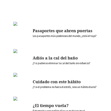
Pasaportes que abren puertas
Los pasaportes más poderosos del mundo, ¿está el tuyo?
Adiós a la cal del baño
¿Y si pudieras eliminar la cal del baño sin esfuerzo?
Cuidado con este hábito
¿Y si el problema no fuera el estrés, sino un hábito diario?
¿El tiempo vuela?
Esto explica por qué los días ya no duran igual