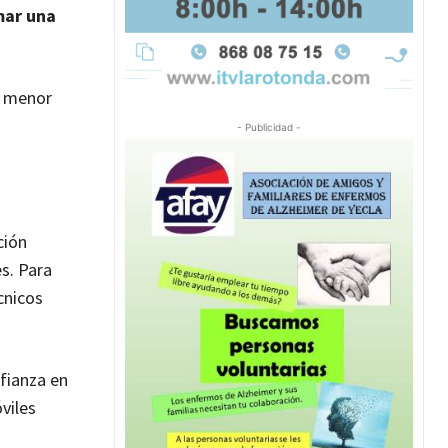
mar una
y menor
- Publicidad -
ción
s. Para
cnicos
fianza en
viles