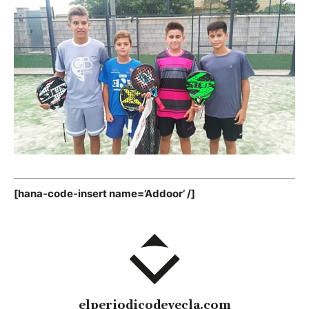
[hana-code-insert name=’Addoor’ /]
elperiodicodeyecla.com