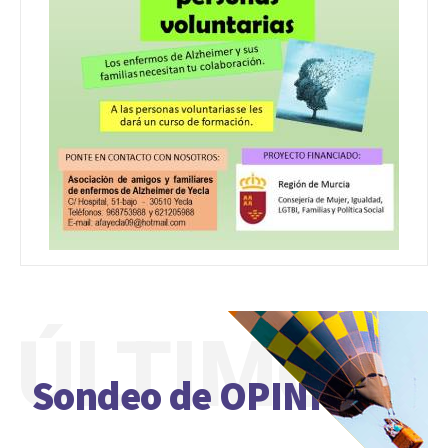
ÚLTIMO
Sondeo de OPINIÓN