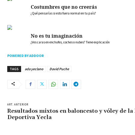
Costumbres que no creerás
¿Qué pensarías si esto fuera normal en tu país?
No es tu imaginación
¿Ves caras en enchufes, coches o nubes? Tiene explicación
POWERED BY ADDOOR
TAGS
ada yeclano
David Puche
ART. ANTERIOR
Resultados mixtos en baloncesto y vóley de la
Deportiva Yecla