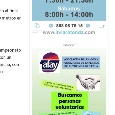
a al final
09 metros en
- Publicidad -
 Campeonato
con un
archa, con
o.