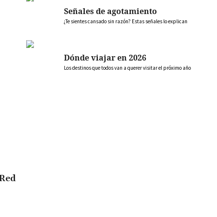
Señales de agotamiento
¿Te sientes cansado sin razón? Estas señales lo explican
Dónde viajar en 2026
Los destinos que todos van a querer visitar el próximo año
 Red