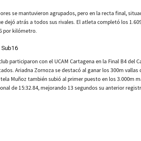
ores se mantuvieron agrupados, pero en la recta final, situad
e dejó atrás a todos sus rivales. El atleta completó los 1.6
6 por kilómetro.
a Sub16
 club participaron con el UCAM Cartagena en la Final B4 del
ados. Ariadna Zornoza se destacó al ganar los 300m vallas 
 Estela Muñoz también subió al primer puesto en los 3.000m m
sonal de 15:32.84, mejorando 13 segundos su anterior registr