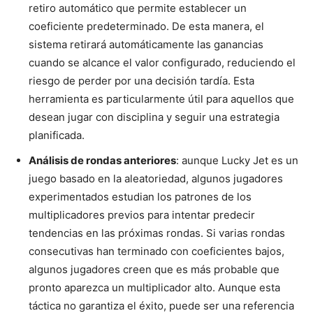
retiro automático que permite establecer un
coeficiente predeterminado. De esta manera, el
sistema retirará automáticamente las ganancias
cuando se alcance el valor configurado, reduciendo el
riesgo de perder por una decisión tardía. Esta
herramienta es particularmente útil para aquellos que
desean jugar con disciplina y seguir una estrategia
planificada.
Análisis de rondas anteriores
: aunque Lucky Jet es un
juego basado en la aleatoriedad, algunos jugadores
experimentados estudian los patrones de los
multiplicadores previos para intentar predecir
tendencias en las próximas rondas. Si varias rondas
consecutivas han terminado con coeficientes bajos,
algunos jugadores creen que es más probable que
pronto aparezca un multiplicador alto. Aunque esta
táctica no garantiza el éxito, puede ser una referencia