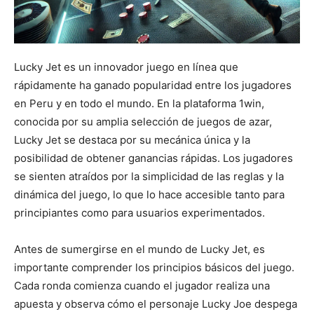
Lucky Jet es un innovador juego en línea que
rápidamente ha ganado popularidad entre los jugadores
en Peru y en todo el mundo. En la plataforma 1win,
conocida por su amplia selección de juegos de azar,
Lucky Jet se destaca por su mecánica única y la
posibilidad de obtener ganancias rápidas. Los jugadores
se sienten atraídos por la simplicidad de las reglas y la
dinámica del juego, lo que lo hace accesible tanto para
principiantes como para usuarios experimentados.
Antes de sumergirse en el mundo de Lucky Jet, es
importante comprender los principios básicos del juego.
Cada ronda comienza cuando el jugador realiza una
apuesta y observa cómo el personaje Lucky Joe despega