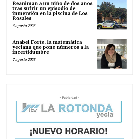
Reaniman a un niño de dos años
tras sufrir un episodio de
inmersión en la piscina de Los
Rosales
6 agosto 2026
Anabel Forte, la matemática
yeclana que pone números a la
incertidumbre
7 agosto 2026
- Publicidad -