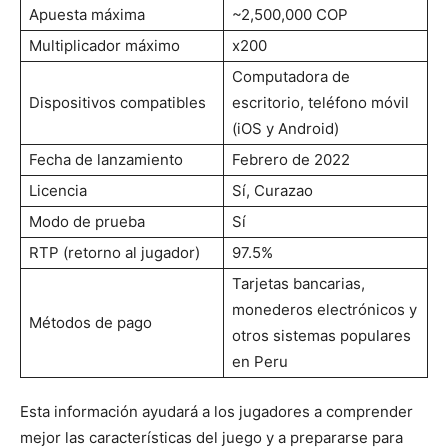
Apuesta máxima
~2,500,000 COP
Multiplicador máximo
x200
Computadora de
Dispositivos compatibles
escritorio, teléfono móvil
(iOS y Android)
Fecha de lanzamiento
Febrero de 2022
Licencia
Sí, Curazao
Modo de prueba
Sí
RTP (retorno al jugador)
97.5%
Tarjetas bancarias,
monederos electrónicos y
Métodos de pago
otros sistemas populares
en Peru
Esta información ayudará a los jugadores a comprender
mejor las características del juego y a prepararse para