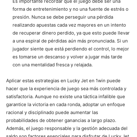
Es importante recordar que el juego debe ser una
forma de entretenimiento y no una fuente de estrés o
presión. Nunca se debe perseguir una pérdida
realizando apuestas cada vez mayores en un intento
de recuperar dinero perdido, ya que esto puede llevar
a una espiral de pérdidas aún más pronunciada. Si un
jugador siente que está perdiendo el control, lo mejor
es tomarse un descanso y volver a jugar más tarde
con una mentalidad fresca y relajada.
Aplicar estas estrategias en Lucky Jet en 1win puede
hacer que la experiencia de juego sea más controlada y
satisfactoria. Aunque no existe una táctica infalible que
garantice la victoria en cada ronda, adoptar un enfoque
racional y disciplinado puede aumentar las
probabilidades de obtener ganancias a largo plazo.
Además, el juego responsable y la gestión adecuada del
saldo son factores esenciales para disfrutar de Lucky Jet