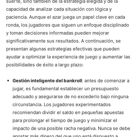
suerte, sino también de la estrategia elegida y de la
capacidad de analizar cada situación con lógica y
paciencia. Aunque el azar juega un papel clave en cada
ronda, los jugadores que siguen un enfoque disciplinado
y toman decisiones informadas pueden mejorar
significativamente sus resultados. A continuación, se
presentan algunas estrategias efectivas que pueden
ayudar a optimizar la experiencia de juego y aumentar las
posibilidades de éxito a largo plazo:
Gestión inteligente del bankroll
: antes de comenzar a
jugar, es fundamental establecer un presupuesto
adecuado y asegurarse de no excederlo bajo ninguna
circunstancia. Los jugadores experimentados
recomiendan dividir el saldo en pequeñas apuestas
para prolongar el tiempo de juego y minimizar el
impacto de una posible racha negativa. Nunca se debe
apostar más dinero del que uno está dispuesto a