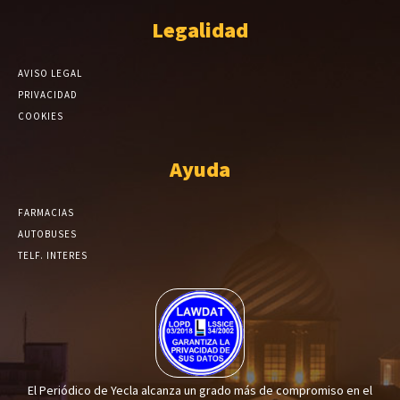
Legalidad
AVISO LEGAL
PRIVACIDAD
COOKIES
Ayuda
FARMACIAS
AUTOBUSES
TELF. INTERES
El Periódico de Yecla alcanza un grado más de compromiso en el