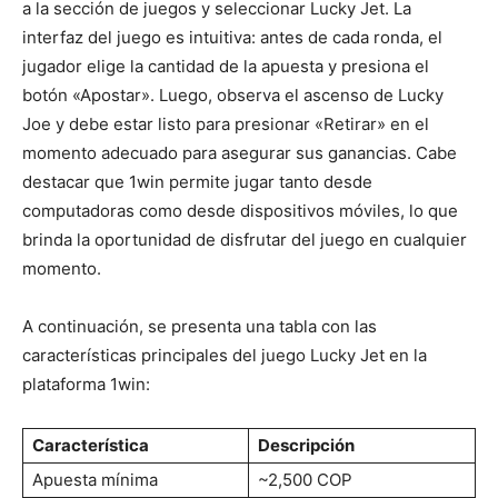
a la sección de juegos y seleccionar Lucky Jet. La
interfaz del juego es intuitiva: antes de cada ronda, el
jugador elige la cantidad de la apuesta y presiona el
botón «Apostar». Luego, observa el ascenso de Lucky
Joe y debe estar listo para presionar «Retirar» en el
momento adecuado para asegurar sus ganancias. Cabe
destacar que 1win permite jugar tanto desde
computadoras como desde dispositivos móviles, lo que
brinda la oportunidad de disfrutar del juego en cualquier
momento.
A continuación, se presenta una tabla con las
características principales del juego Lucky Jet en la
plataforma 1win:
Característica
Descripción
Apuesta mínima
~2,500 COP