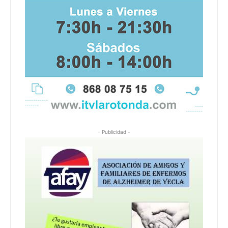
- Publicidad -