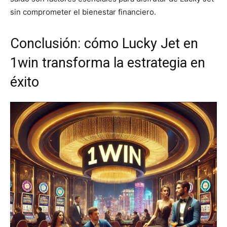
sin comprometer el bienestar financiero.
Conclusión: cómo Lucky Jet en
1win transforma la estrategia en
éxito