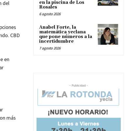
n del
en la piscina de Los
Rosales
6 agosto 2026
ipciones
Anabel Forte, la
matemática yeclana
endo. CBD
que pone números a la
incertidumbre
7 agosto 2026
se en
ar
- Publicidad -
ar
con más