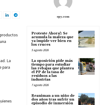
epy.com
Proteste Ahora!: Se
 productos
acumula la maleza que
 una
ya impide ver bien en
los cruces
5 agosto 2026
dad. La
La oposición pide más
tiempo para estudiar
e para
las rebajas que plantea
el PP de la tasa de
residuos a las
industrias
7 agosto 2026
Reaniman a un niño de
dos años tras sufrir un
quienes
episodio de inmersión