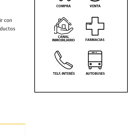
ir con
oductos