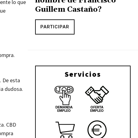
nombre de Francisco
ente lo que
Guillem Castaño?
que
PARTICIPAR
compra.
Servicios
. De esta
ia dudosa.
za. CBD
compra