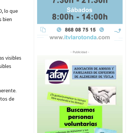
D, lo que
s bien
- Publicidad -
s visibles
sibles
herente.
ctos de