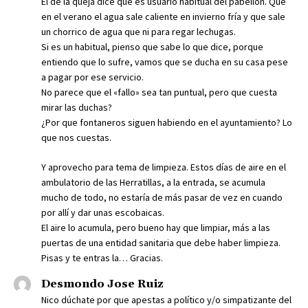
El de la queja dice que es usuario habitual del pabellón. Que
en el verano el agua sale caliente en invierno fría y que sale
un chorrico de agua que ni para regar lechugas.
Si es un habitual, pienso que sabe lo que dice, porque
entiendo que lo sufre, vamos que se ducha en su casa pese
a pagar por ese servicio.
No parece que el «fallo» sea tan puntual, pero que cuesta
mirar las duchas?
¿Por que fontaneros siguen habiendo en el ayuntamiento? Lo
que nos cuestas.
Y aprovecho para tema de limpieza. Estos días de aire en el
ambulatorio de las Herratillas, a la entrada, se acumula
mucho de todo, no estaría de más pasar de vez en cuando
por allí y dar unas escobaicas.
El aire lo acumula, pero bueno hay que limpiar, más a las
puertas de una entidad sanitaria que debe haber limpieza.
Pisas y te entras la… Gracias.
Desmondo Jose Ruiz
Nico dúchate por que apestas a político y/o simpatizante del