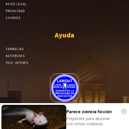
AVISO LEGAL
PRIVACIDAD
COOKIES
Ayuda
FARMACIAS
AUTOBUSES
TELF. INTERES
El Periódico de Yecla alcanza un grado más de compromiso en el
tratamiento de sus datos.
Parece ciencia ficción
Prepárate para alucinar
con estas criaturas