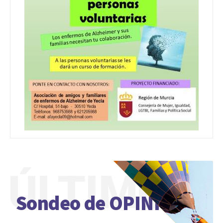
ÚLTIMO
Sondeo de OPINIÓN