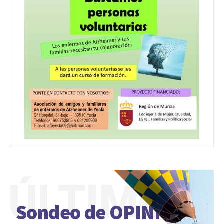
ÚLTIMO
Sondeo de OPINIÓN