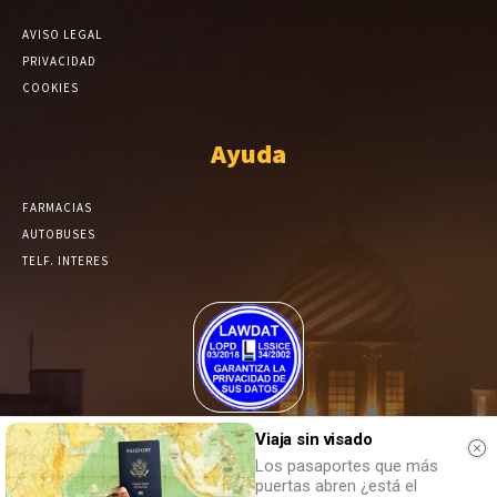
AVISO LEGAL
PRIVACIDAD
COOKIES
Ayuda
FARMACIAS
AUTOBUSES
TELF. INTERES
El Periódico de Yecla alcanza un grado más de compromiso en el
Viaja sin visado
tratamiento de sus datos.
Los pasaportes que más
puertas abren ¿está el