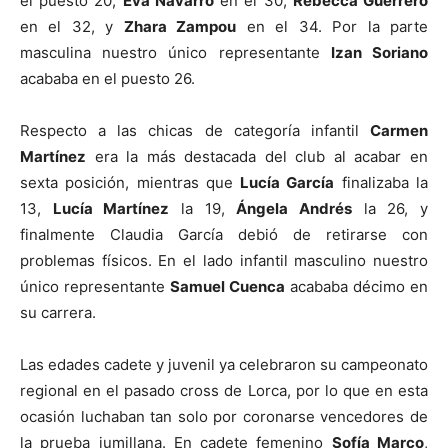
el puesto 20,
Eva Navarro
en el 30,
Rebecca Guerrero
en el 32, y
Zhara Zampou
en el 34. Por la parte
masculina nuestro único representante
Izan Soriano
acababa en el puesto 26.
Respecto a las chicas de categoría infantil
Carmen
Martínez
era la más destacada del club al acabar en
sexta posición, mientras que
Lucía García
finalizaba la
13,
Lucía Martínez
la 19,
Ángela Andrés
la 26, y
finalmente Claudia García debió de retirarse con
problemas físicos. En el lado infantil masculino nuestro
único representante
Samuel Cuenca
acababa décimo en
su carrera.
Las edades cadete y juvenil ya celebraron su campeonato
regional en el pasado cross de Lorca, por lo que en esta
ocasión luchaban tan solo por coronarse vencedores de
la prueba jumillana. En cadete femenino
Sofía Marco
,