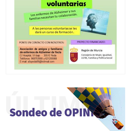
ÚLTIMO
Sondeo de OPINIÓN