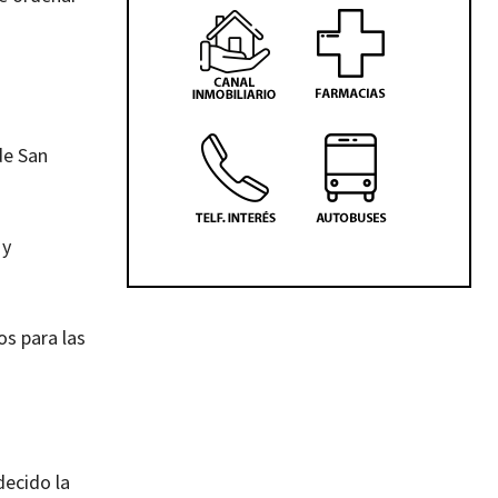
de San
 y
os para las
decido la