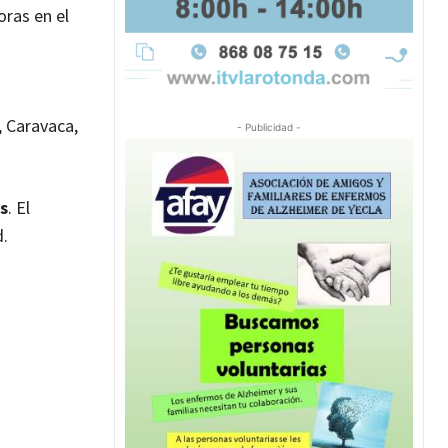
oras en el
, Caravaca,
- Publicidad -
s
. El
d.