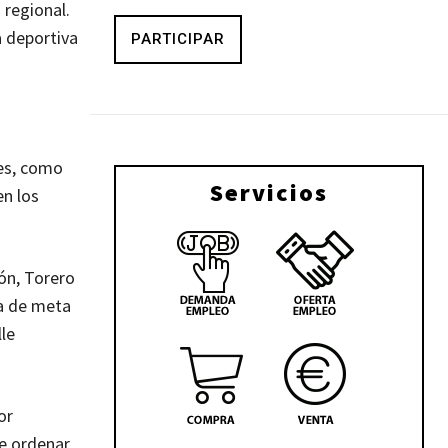
 regional.
 deportiva
PARTICIPAR
les, como
Servicios
en los
ión, Torero
ea de meta
lle
or
de ordenar