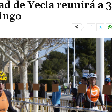
ad de Yecla reunirá a 
mingo