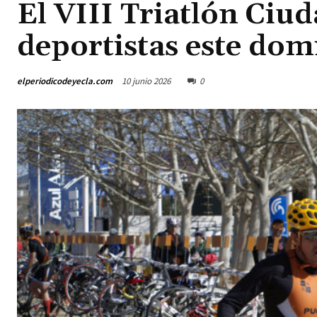
El VIII Triatlón Ciud
deportistas este do
elperiodicodeyecla.com
10 junio 2026
0