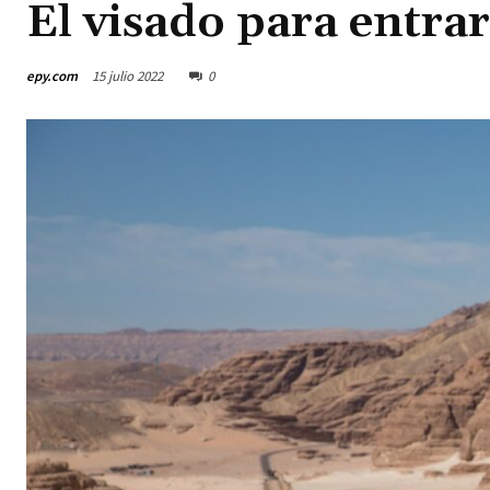
El visado para entra
epy.com
15 julio 2022
0