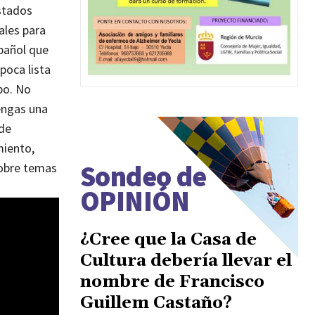
stados
ales para
pañol que
poca lista
po. No
engas una
 de
miento,
Sondeo de
sobre temas
OPINIÓN
¿Cree que la Casa de
Cultura debería llevar el
nombre de Francisco
Guillem Castaño?