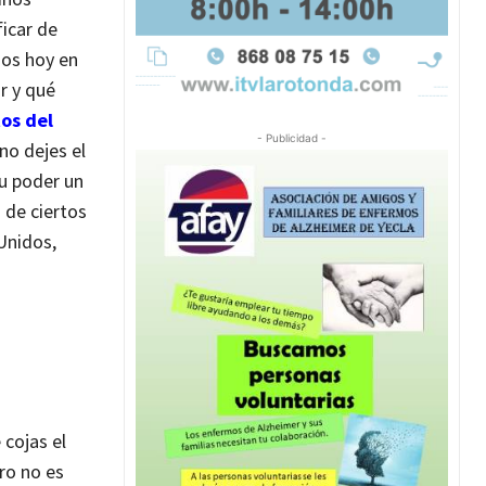
icar de
mos hoy en
r y qué
tos del
- Publicidad -
no dejes el
su poder un
 de ciertos
Unidos,
 cojas el
ero no es