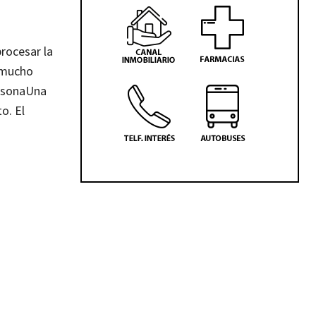
rocesar la
o mucho
rsona
Una
o. El