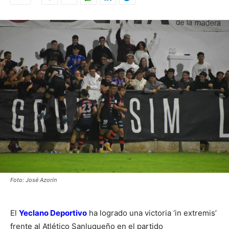
Foto: José Azorín
El
Yeclano Deportivo
ha logrado una victoria ‘in extremis’
frente al Atlético Sanluqueño en el partido