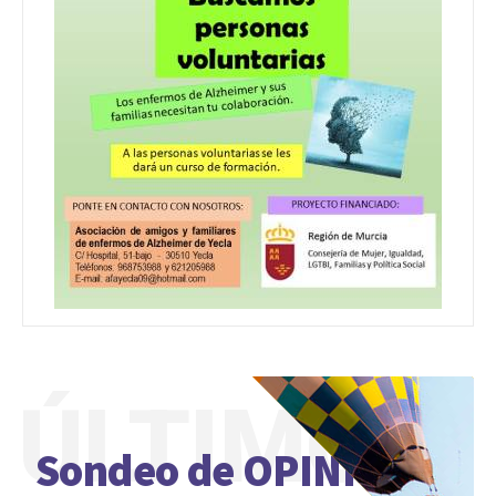
ÚLTIMO
Sondeo de OPINIÓN