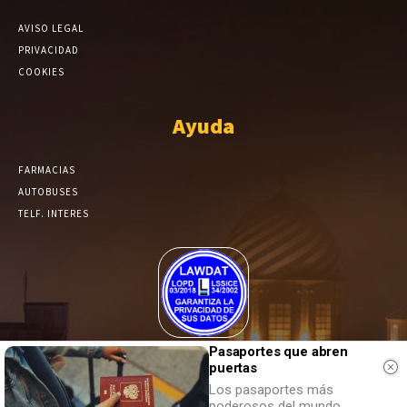
AVISO LEGAL
PRIVACIDAD
COOKIES
Ayuda
FARMACIAS
AUTOBUSES
TELF. INTERES
El Periódico de Yecla alcanza un grado más de compromiso en el
Pasaportes que abren
tratamiento de sus datos.
puertas
Los pasaportes más
poderosos del mundo,