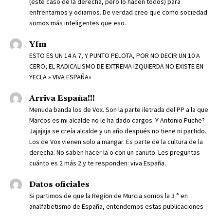
(este caso de la derecha, pero lo hacen todos) para
enfrentarnos y odiarnos. De verdad creo que como sociedad
somos más inteligentes que eso.
Yfm
ESTO ES UN 14 A 7, Y PUNTO PELOTA, POR NO DECIR UN 10 A
CERO, EL RADICALISMO DE EXTREMA IZQUIERDA NO EXISTE EN
YECLA » VIVA ESPAÑA»
Arriva España!!!
Menuda banda los de Vox. Son la parte iletrada del PP a la que
Marcos es mi alcalde no le ha dado cargos. Y Antonio Puche?
Jajajaja se creía alcalde y un año después no tiene ni partido.
Los de Vox vienen solo a mangar. Es parte de la cultura de la
derecha. No saben hacer la o con un canuto. Les preguntas
cuánto es 2 más 2 y te responden: viva España.
Datos oficiales
Si partimos de que la Region de Murcia somos la 3 ° en
analfabetismo de España, entendemos estas publicaciones