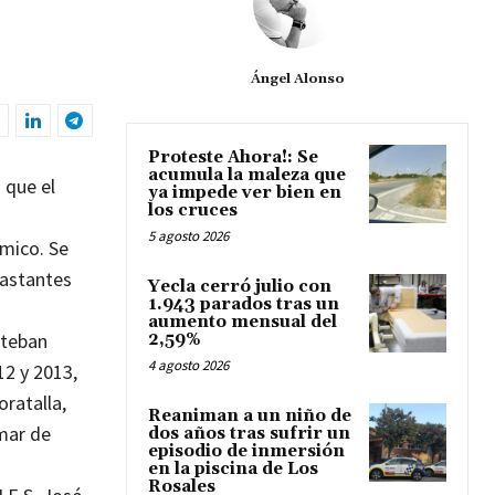
Ángel Alonso
Proteste Ahora!: Se
acumula la maleza que
 que el
ya impede ver bien en
los cruces
5 agosto 2026
ímico. Se
bastantes
Yecla cerró julio con
1.943 parados tras un
aumento mensual del
steban
2,59%
4 agosto 2026
12 y 2013,
oratalla,
Reaniman a un niño de
 mar de
dos años tras sufrir un
episodio de inmersión
en la piscina de Los
Rosales