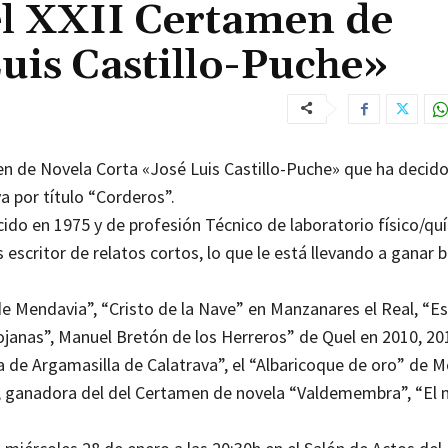
el XXII Certamen de
uis Castillo-Puche»
en de Novela Corta «José Luis Castillo-Puche» que ha decido
a por título “Corderos”.
cido en 1975 y de profesión Técnico de laboratorio físico/qu
escritor de relatos cortos, lo que le está llevando a ganar 
a de Mendavia”, “Cristo de la Nave” en Manzanares el Real, “E
ojanas”, Manuel Bretón de los Herreros” de Quel en 2010, 20
lla de Argamasilla de Calatrava”, el “Albaricoque de oro” de M
zz”, ganadora del del Certamen de novela “Valdemembra”, “El