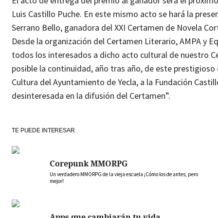
El acto de entrega del premio al ganador será el próximo 
Luis Castillo Puche. En este mismo acto se hará la presen
Serrano Bello, ganadora del XXI Certamen de Novela Cort
Desde la organización del Certamen Literario, AMPA y Equ
todos los interesados a dicho acto cultural de nuestro C
posible la continuidad, año tras año, de este prestigioso
Cultura del Ayuntamiento de Yecla, a la Fundación Castil
desinteresada en la difusión del Certamen”.
TE PUEDE INTERESAR
Corepunk MMORPG
Un verdadero MMORPG de la vieja escuela ¡Cómo los de antes, pero
mejor!
Apps que cambiarán tu vida