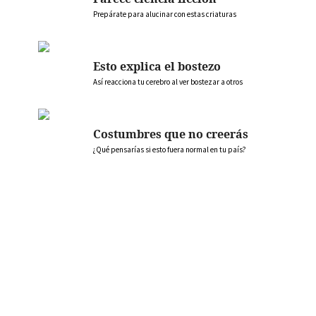
Prepárate para alucinar con estas criaturas
Esto explica el bostezo
Así reacciona tu cerebro al ver bostezar a otros
Costumbres que no creerás
¿Qué pensarías si esto fuera normal en tu país?