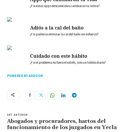
¿Y si estas apps desconocidas cambiaran tu rutina?
Adiós a la cal del baño
¿Y si pudieras eliminar la cal del baño sin esfuerzo?
Cuidado con este hábito
¿Y si el problema no fuera el estrés, sino un hábito diario?
POWERED BY ADDOOR
ART. ANTERIOR
Abogados y procuradores, hartos del
funcionamiento de los juzgados en Yecla