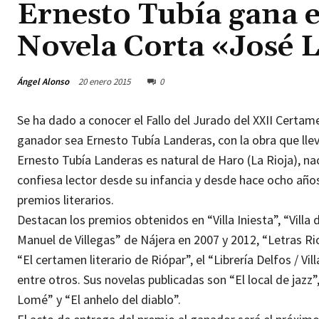
Ernesto Tubía gana 
Novela Corta «José L
Ángel Alonso
20 enero 2015
0
Se ha dado a conocer el Fallo del Jurado del XXII Certam
ganador sea Ernesto Tubía Landeras, con la obra que llev
Ernesto Tubía Landeras es natural de Haro (La Rioja), na
confiesa lector desde su infancia y desde hace ocho años 
premios literarios.
Destacan los premios obtenidos en “Villa Iniesta”, “Vill
Manuel de Villegas” de Nájera en 2007 y 2012, “Letras Ri
“El certamen literario de Riópar”, el “Librería Delfos / Vi
entre otros. Sus novelas publicadas son “El local de ja
Lomé” y “El anhelo del diablo”.