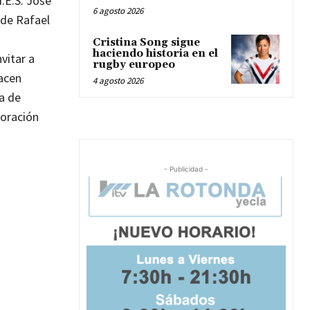
I.E.S. José
6 agosto 2026
 de Rafael
Cristina Song sigue
haciendo historia en el
vitar a
rugby europeo
hacen
4 agosto 2026
ía de
boración
- Publicidad -