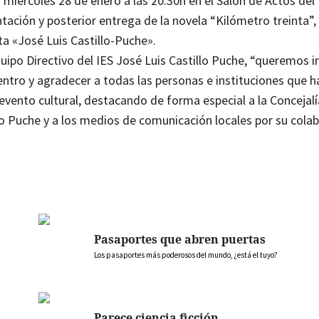
miércoles 28 de enero a las 20:30h en el Salón de Actos del 
tación y posterior entrega de la novela “Kilómetro treinta”,
a «José Luis Castillo-Puche».
ipo Directivo del IES José Luis Castillo Puche, “queremos in
entro y agradecer a todas las personas e instituciones que 
 evento cultural, destacando de forma especial a la Concejal
lo Puche y a los medios de comunicación locales por su cola
Pasaportes que abren puertas
Los pasaportes más poderosos del mundo, ¿está el tuyo?
Parece ciencia ficción