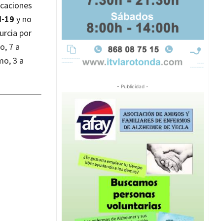
icaciones
d-19
y no
urcia por
o, 7 a
mo, 3 a
- Publicidad -