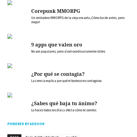
Corepunk MMORPG
Un verdadero MMORPG de la vieja escuela ¡Cómo los de antes, pero
mejor!
9 apps que valen oro
No son populares, pero sí extraordinariamente útiles
¿Por qué se contagia?
La ciencia explica por qué el bostezo es contagioso
¿Sabes qué baja tu ánimo?
Lo haces todos los días y afecta cómo te sientes
POWERED BY ADDOOR