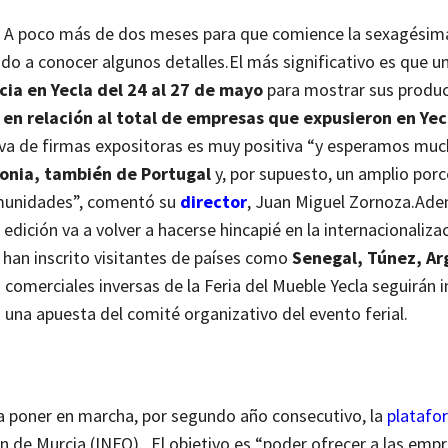
do. A poco más de dos meses para que comience la sexagésim
dado a conocer algunos detalles.
El más significativo es que u
ia en Yecla del 24 al 27 de mayo
para mostrar sus produc
en relación al total de empresas que expusieron en Yec
ctiva de firmas expositoras es muy positiva “y esperamos mu
onia, también de Portugal
y, por supuesto, un amplio porc
omunidades”, comentó su
director
, Juan Miguel Zornoza.
Ade
edición va a volver a hacerse hincapié en la internacionaliza
e han inscrito visitantes de países como
Senegal, Túnez, Arg
 comerciales inversas de la Feria del Mueble Yecla seguirán
 una apuesta del comité organizativo del evento ferial.
e a poner en marcha, por segundo año consecutivo, la
platafo
n de Murcia (INFO). El objetivo es “poder ofrecer a las emp