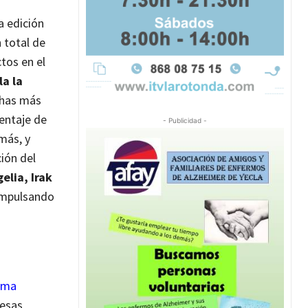
a edición
n total de
tos en el
la la
chas más
entaje de
- Publicidad -
más, y
ción del
elia, Irak
 impulsando
rma
resas