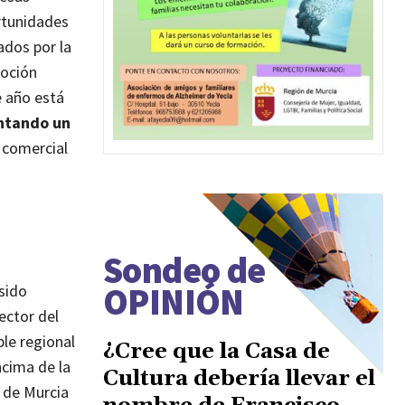
ortunidades
ados por la
moción
 año está
ntando un
n comercial
Sondeo de
OPINIÓN
sido
ector del
ble regional
¿Cree que la Casa de
ncima de la
Cultura debería llevar el
 de Murcia