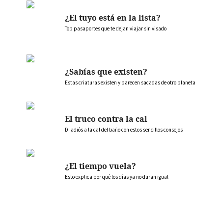
¿El tuyo está en la lista?
Top pasaportes que te dejan viajar sin visado
¿Sabías que existen?
Estas criaturas existen y parecen sacadas de otro planeta
El truco contra la cal
Di adiós a la cal del baño con estos sencillos consejos
¿El tiempo vuela?
Esto explica por qué los días ya no duran igual