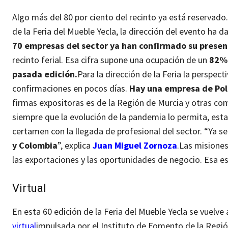
Algo más del 80 por ciento del recinto ya está reserva
de la Feria del Mueble Yecla, la dirección del evento ha 
70 empresas del sector ya han confirmado su presenc
recinto ferial. Esa cifra supone una ocupación de un
82% 
pasada edición.
Para la dirección de la Feria la perspe
confirmaciones en pocos días.
Hay una empresa de Pol
firmas expositoras es de la Región de Murcia y otras c
siempre que la evolución de la pandemia lo permita, esta 
certamen con la llegada de profesional del sector. “Ya s
y Colombia
”, explica
Juan Miguel Zornoza
.
Las misiones
las exportaciones y las oportunidades de negocio. Esa es
Virtual
En esta 60 edición de la Feria del Mueble Yecla se vuelv
virtual
impulsada por el Instituto de Fomento de la Regió