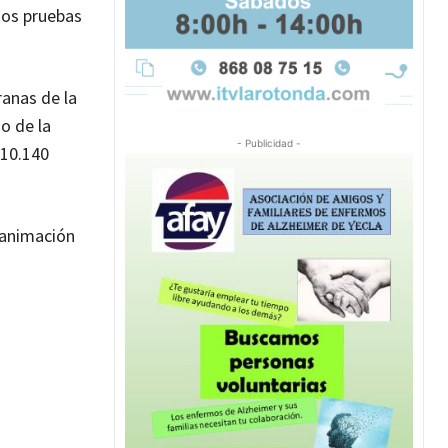
dos pruebas
ranas de la
o de la
- Publicidad -
 10.140
a animación