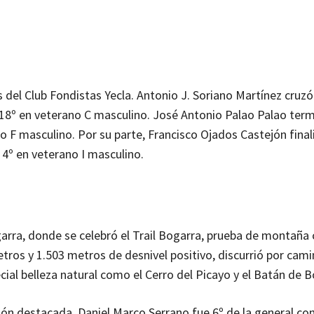
s del Club Fondistas Yecla. Antonio J. Soriano Martínez cruz
e 18º en veterano C masculino. José Antonio Palao Palao term
o F masculino. Por su parte, Francisco Ojados Castejón finali
 4º en veterano I masculino.
garra, donde se celebró el Trail Bogarra, prueba de montaña 
etros y 1.503 metros de desnivel positivo, discurrió por cami
cial belleza natural como el Cerro del Picayo y el Batán de B
ción destacada. Daniel Marco Serrano fue 6º de la general co