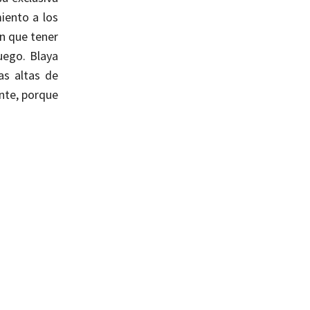
iento a los
n que tener
uego. Blaya
as altas de
nte, porque