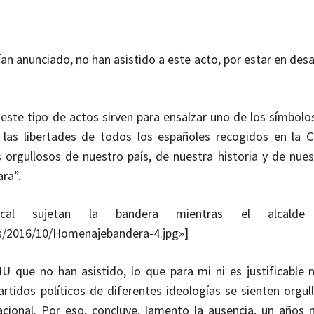
ían anunciado, no han asistido a este acto, por estar en de
este tipo de actos sirven para ensalzar uno de los símbolo
 las libertades de todos los españoles recogidos en la C
rgullosos de nuestro país, de nuestra historia y de nuest
ra”.
Local sujetan la bandera mientras el alcalde
ds/2016/10/Homenajebandera-4.jpg»]
 IU que no han asistido, lo que para mi ni es justificable 
artidos políticos de diferentes ideologías se sienten orgul
acional. Por eso, concluye, lamento la ausencia, un años 