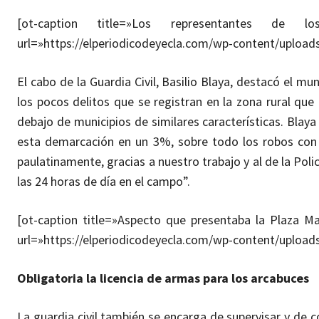
[ot-caption title=»Los representantes de 
url=»https://elperiodicodeyecla.com/wp-content/uploa
El cabo de la Guardia Civil, Basilio Blaya, destacó el m
los pocos delitos que se registran en la zona rural qu
debajo de municipios de similares características. Blay
esta demarcación en un 3%, sobre todo los robos con
paulatinamente, gracias a nuestro trabajo y al de la Poli
las 24 horas de día en el campo”.
[ot-caption title=»Aspecto que presentaba la Plaza 
url=»https://elperiodicodeyecla.com/wp-content/uploa
Obligatoria la licencia de armas para los arcabuces
La guardia civil también se encarga de supervisar y de c