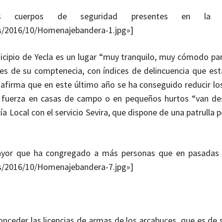
los cuerpos de seguridad presentes en la lo
ds/2016/10/Homenajebandera-1.jpg»]
unicipio de Yecla es un lugar “muy tranquilo, muy cómodo par
e es de su comptenecia, con índices de delincuencia que es
a afirma que en este último año se ha conseguido reducir lo
 fuerza en casas de campo o en pequeños hurtos “van d
cía Local con el servicio Sevira, que dispone de una patrulla
Mayor que ha congregado a más personas que en pasadas 
ds/2016/10/Homenajebandera-7.jpg»]
onceder las licencias de armas de los arcabuces, que es de 