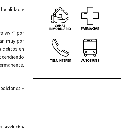
calidad.»
a vivir” por
tán muy por
s delitos en
escendiendo
 permanente,
ediciones.»
su exclusiva