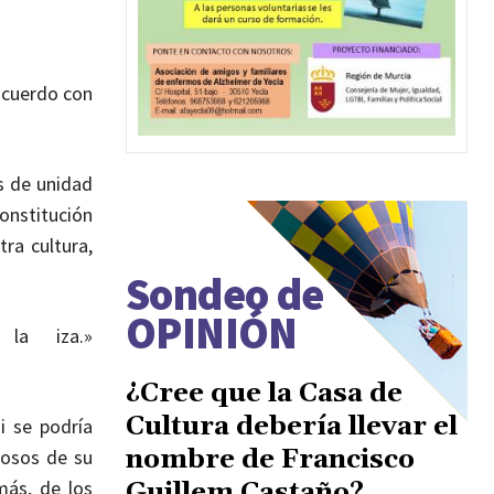
sacuerdo con
s de unidad
onstitución
ra cultura,
Sondeo de
OPINIÓN
 la iza.»
¿Cree que la Casa de
Cultura debería llevar el
ni se podría
nombre de Francisco
losos de su
más, de los
Guillem Castaño?