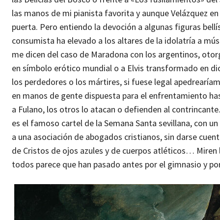
las manos de mi pianista favorita y aunque Velázquez en pe
puerta. Pero entiendo la devoción a algunas figuras bellí
consumista ha elevado a los altares de la idolatría a mús
me dicen del caso de Maradona con los argentinos, otorgán
en símbolo erótico mundial o a Elvis transformado en di
los perdedores o los mártires, si fuese legal apedrearía
en manos de gente dispuesta para el enfrentamiento hasta
a Fulano, los otros lo atacan o defienden al contrincan
es el famoso cartel de la Semana Santa sevillana, con u
a una asociación de abogados cristianos, sin darse cuenta
de Cristos de ojos azules y de cuerpos atléticos… Miren l
todos parece que han pasado antes por el gimnasio y por