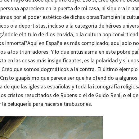
rsona apareciera en la puerta de mi casa, ni siquiera le abri
simas por el poder estético de dichas obras.
También la cultur
icos o a deportistas, incluso a la categoría de héroes univer
dole el titulo de dios en vida, o la cultura pop convirtiend
os inmortal?
Aquí en España es más complicado; aquí solo n
mos a los triunfadores. Y lo que entusiasma en este pobre paí
 en las cosas más insignificantes, es la polaridad y si uno
te. Creo que somos dogmáticos a la contra.
El último ejemplo
n Cristo guapísimo que parece ser que ha ofendido a algunos
 de que las iglesias españolas y toda la iconografía religios
os cristos resucitados de Rubens o el de Guido Reni, o el de 
 la peluquería para hacerse tirabuzones.