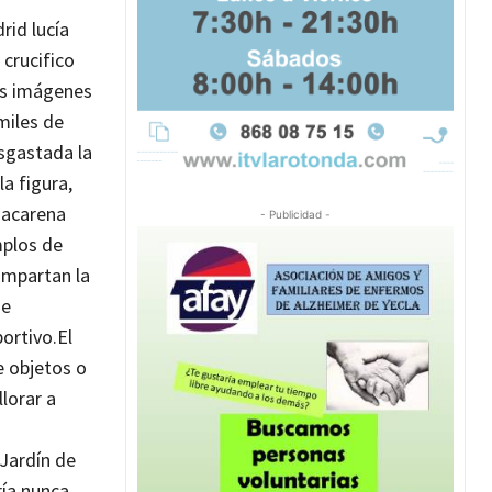
rid lucía
 crucifico
s imágenes
miles de
sgastada la
la figura,
Macarena
- Publicidad -
mplos de
ompartan la
de
ortivo.
El
e objetos o
llorar a
a
 Jardín de
ría nunca