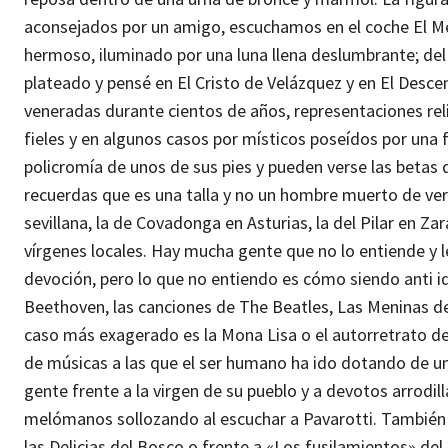
aconsejados por un amigo, escuchamos en el coche El Mesí
hermoso, iluminado por una luna llena deslumbrante; del 
plateado y pensé en El Cristo de Velázquez y en El Desc
veneradas durante cientos de años, representaciones relig
fieles y en algunos casos por místicos poseídos por una
policromía de unos de sus pies y pueden verse las betas d
recuerdas que es una talla y no un hombre muerto de ve
sevillana, la de Covadonga en Asturias, la del Pilar en Za
vírgenes locales. Hay mucha gente que no lo entiende y 
devoción, pero lo que no entiendo es cómo siendo anti i
Beethoven, las canciones de The Beatles, Las Meninas de
caso más exagerado es la Mona Lisa o el autorretrato de 
de músicas a las que el ser humano ha ido dotando de un
gente frente a la virgen de su pueblo y a devotos arrodil
melómanos sollozando al escuchar a Pavarotti. También y
las Delicias del Bosco o frente a «Los fusilamientos» de