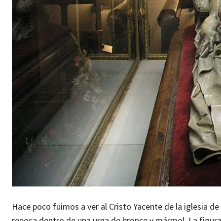
Hace poco fuimos a ver al Cristo Yacente de la iglesia d
reposa dentro de una urna de bronce y mármol.
La figur