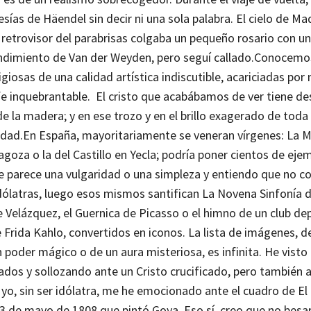
as de Häendel sin decir ni una sola palabra. El cielo de Mad
retrovisor del parabrisas colgaba un pequeño rosario con un
endimiento de Van der Weyden, pero seguí callado.
Conocemo
iosas de una calidad artística indiscutible, acariciadas por 
 fe inquebrantable.
El cristo que acabábamos de ver tiene de
e la madera; y en ese trozo y en el brillo exagerado de toda 
rdad.
En España, mayoritariamente se veneran vírgenes: La 
ragoza o la del Castillo en Yecla; podría poner cientos de eje
le parece una vulgaridad o una simpleza y entiendo que no c
dólatras, luego esos mismos santifican La Novena Sinfonía 
 Velázquez, el Guernica de Picasso o el himno de un club dep
Frida Kahlo, convertidos en iconos. La lista de imágenes, d
 poder mágico o de un aura misteriosa, es infinita.
He visto 
lados y sollozando ante un Cristo crucificado, pero también 
o, sin ser idólatra, me he emocionado ante el cuadro de El
l 3 de mayo de 1808 que pintó Goya. Eso sí, creo que no besa