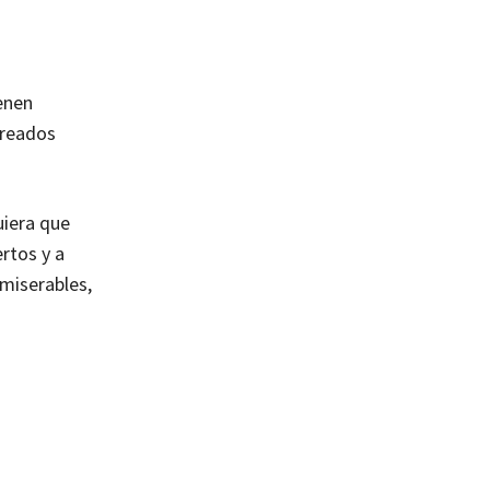
enen
creados
uiera que
rtos y a
miserables,