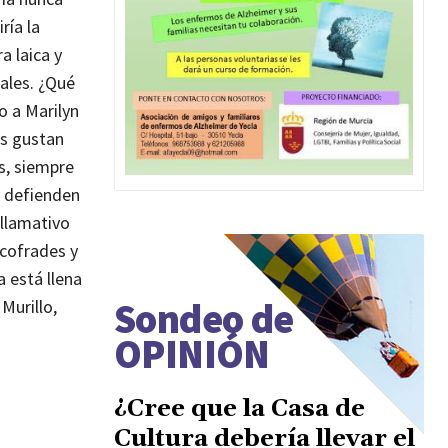
ría la
a laica y
sales. ¿Qué
o a Marilyn
os gustan
s, siempre
s defienden
 llamativo
 cofrades y
a está llena
Sondeo de
Murillo,
OPINIÓN
¿Cree que la Casa de
Cultura debería llevar el