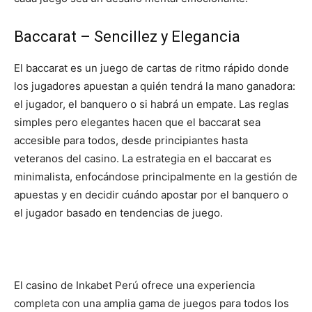
Baccarat – Sencillez y Elegancia
El baccarat es un juego de cartas de ritmo rápido donde
los jugadores apuestan a quién tendrá la mano ganadora:
el jugador, el banquero o si habrá un empate. Las reglas
simples pero elegantes hacen que el baccarat sea
accesible para todos, desde principiantes hasta
veteranos del casino. La estrategia en el baccarat es
minimalista, enfocándose principalmente en la gestión de
apuestas y en decidir cuándo apostar por el banquero o
el jugador basado en tendencias de juego.
El casino de Inkabet Perú ofrece una experiencia
completa con una amplia gama de juegos para todos los