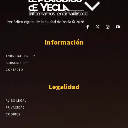
Periódico digital de la ciudad de Yecla © 2026
Información
ANÚNCIATE EN EPY
SUBSCRIBIRSE
CONTACTO
Legalidad
AVISO LEGAL
PRIVACIDAD
COOKIES