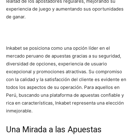
lealtad de los apostadores regulares, mejorando su
experiencia de juego y aumentando sus oportunidades
de ganar.
Inkabet se posiciona como una opción líder en el
mercado peruano de apuestas gracias a su seguridad,
diversidad de opciones, experiencia de usuario
excepcional y promociones atractivas. Su compromiso
con la calidad y la satisfacción del cliente es evidente en
todos los aspectos de su operación. Para aquellos en
Perú, buscando una plataforma de apuestas confiable y
rica en características, Inkabet representa una elección
inmejorable.
Una Mirada a las Apuestas