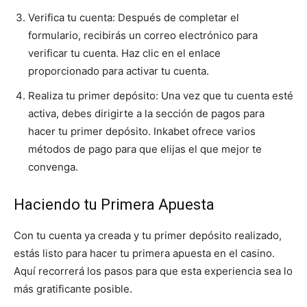
Verifica tu cuenta: Después de completar el
formulario, recibirás un correo electrónico para
verificar tu cuenta. Haz clic en el enlace
proporcionado para activar tu cuenta.
Realiza tu primer depósito: Una vez que tu cuenta esté
activa, debes dirigirte a la sección de pagos para
hacer tu primer depósito. Inkabet ofrece varios
métodos de pago para que elijas el que mejor te
convenga.
Haciendo tu Primera Apuesta
Con tu cuenta ya creada y tu primer depósito realizado,
estás listo para hacer tu primera apuesta en el casino.
Aquí recorrerá los pasos para que esta experiencia sea lo
más gratificante posible.