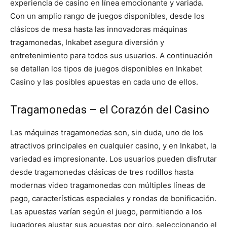
experiencia de casino en línea emocionante y variada.
Con un amplio rango de juegos disponibles, desde los
clásicos de mesa hasta las innovadoras máquinas
tragamonedas, Inkabet asegura diversión y
entretenimiento para todos sus usuarios. A continuación
se detallan los tipos de juegos disponibles en Inkabet
Casino y las posibles apuestas en cada uno de ellos.
Tragamonedas – el Corazón del Casino
Las máquinas tragamonedas son, sin duda, uno de los
atractivos principales en cualquier casino, y en Inkabet, la
variedad es impresionante. Los usuarios pueden disfrutar
desde tragamonedas clásicas de tres rodillos hasta
modernas video tragamonedas con múltiples líneas de
pago, características especiales y rondas de bonificación.
Las apuestas varían según el juego, permitiendo a los
jugadores ajustar sus apuestas por giro, seleccionando el