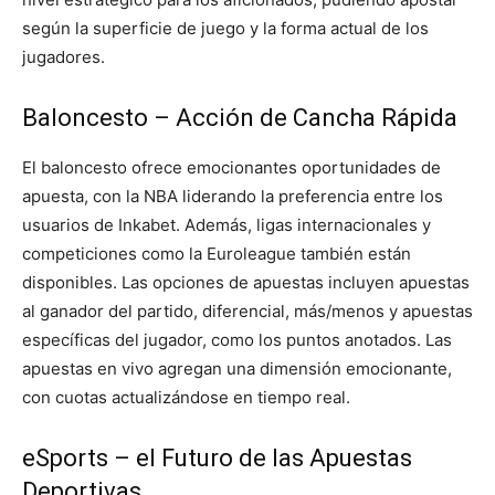
según la superficie de juego y la forma actual de los
jugadores.
Baloncesto – Acción de Cancha Rápida
El baloncesto ofrece emocionantes oportunidades de
apuesta, con la NBA liderando la preferencia entre los
usuarios de Inkabet. Además, ligas internacionales y
competiciones como la Euroleague también están
disponibles. Las opciones de apuestas incluyen apuestas
al ganador del partido, diferencial, más/menos y apuestas
específicas del jugador, como los puntos anotados. Las
apuestas en vivo agregan una dimensión emocionante,
con cuotas actualizándose en tiempo real.
eSports – el Futuro de las Apuestas
Deportivas