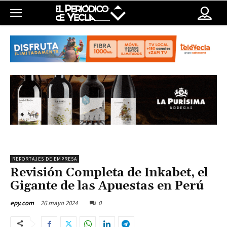
REPORTAJES DE EMPRESA
Revisión Completa de Inkabet, el
Gigante de las Apuestas en Perú
26 mayo 2024
0
epy.com