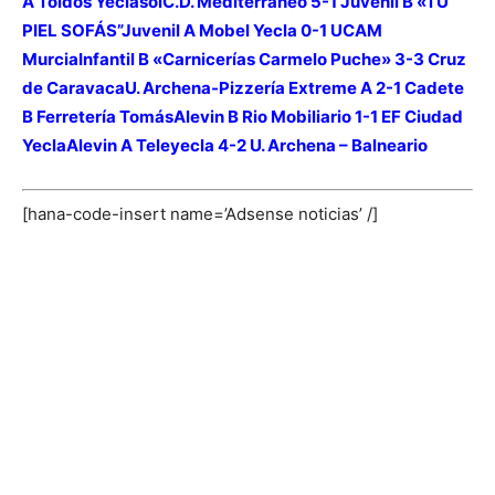
A Toldos Yeclasol
C.D. Mediterráneo 5-1 Juvenil B «TU
PIEL SOFÁS”
Juvenil A Mobel Yecla 0-1 UCAM
Murcia
Infantil B «Carnicerías Carmelo Puche» 3-3 Cruz
de Caravaca
U. Archena-Pizzería Extreme A 2-1 Cadete
B Ferretería Tomás
Alevin B Rio Mobiliario 1-1 EF Ciudad
Yecla
Alevin A Teleyecla 4-2 U. Archena – Balneario
[hana-code-insert name=’Adsense noticias’ /]