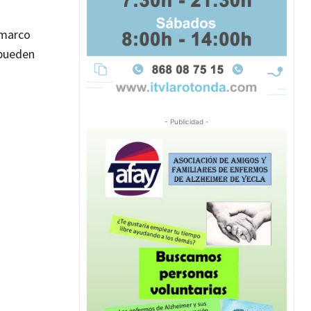
l marco
 pueden
- Publicidad -