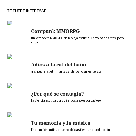
TE PUEDE INTERESAR
Corepunk MMORPG
Un verdadero MMORPG de la vieja escuela ¡Cómo los de antes, pero
mejor!
Adiós a la cal del baño
¿Y si pudieras eliminar la cal del baño sin esfuerzo?
¿Por qué se contagia?
La ciencia explica por qué el bostezo es contagioso
Tu memoria y la música
Esa canción antigua que no olvidas tiene una explicación