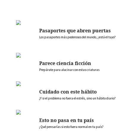
Pasaportes que abren puertas
Los pasaportes más poderosos del mundo, ¿está el tuyo?
Parece ciencia ficción
Prepárate para alucinar con estas criaturas
Cuidado con este hábito
¿Y si el problema no fuera el estrés, sino un hábito diario?
Esto no pasa en tu país
¿Qué pensarías si esto fuera normal en tu país?