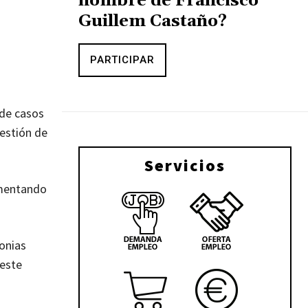
nombre de Francisco
Guillem Castaño?
PARTICIPAR
 de casos
gestión de
Servicios
limentando
lonias
 este