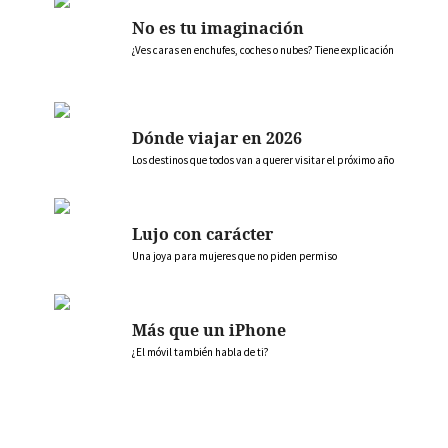
No es tu imaginación
¿Ves caras en enchufes, coches o nubes? Tiene explicación
Dónde viajar en 2026
Los destinos que todos van a querer visitar el próximo año
Lujo con carácter
Una joya para mujeres que no piden permiso
Más que un iPhone
¿El móvil también habla de ti?