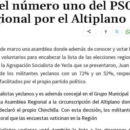
á el número uno del P
ional por el Altiplano
13 de marzo una asamblea donde además de conocer y votar la
voluntarios para encabezar la lista de las elecciones regio
a la Agrupación Socialista de Yecla que se presentaron, Juan 
de los militantes yeclanos con un 72% y un 52%, respe
cilitados por el propio partido político.
ialistas yeclanos y es además concejal en el Grupo Municipal a
 Asamblea Regional a la circunscripción del Altiplano don
laró el propio Chinchilla. Con esta decisión, los militante
toral que las encuestas vaticinan en la Región
listas yeclanos votó también la lista a las elecciones m