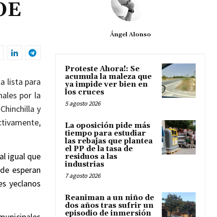
SOE
Ángel Alonso
Proteste Ahora!: Se
acumula la maleza que
 lista para
ya impide ver bien en
los cruces
nales por la
5 agosto 2026
Chinchilla y
ctivamente,
La oposición pide más
tiempo para estudiar
las rebajas que plantea
el PP de la tasa de
l igual que 
residuos a las
industrias
de esperan 
7 agosto 2026
s yeclanos 
Reaniman a un niño de
dos años tras sufrir un
episodio de inmersión
unicipales 