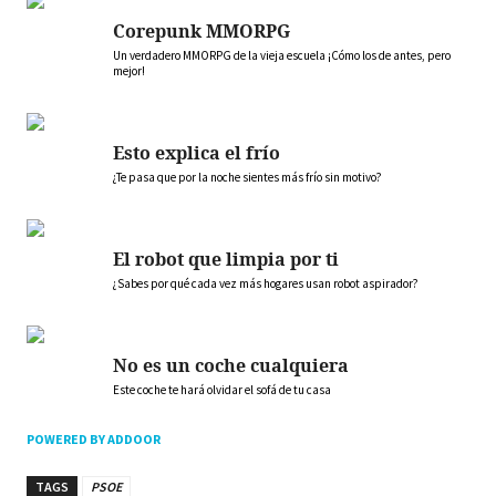
Corepunk MMORPG
Un verdadero MMORPG de la vieja escuela ¡Cómo los de antes, pero
mejor!
Esto explica el frío
¿Te pasa que por la noche sientes más frío sin motivo?
El robot que limpia por ti
¿Sabes por qué cada vez más hogares usan robot aspirador?
No es un coche cualquiera
Este coche te hará olvidar el sofá de tu casa
POWERED BY ADDOOR
TAGS
PSOE