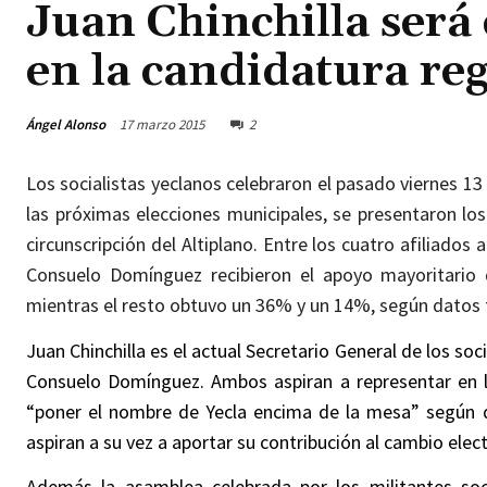
Juan Chinchilla ser
en la candidatura reg
Ángel Alonso
17 marzo 2015
2
Los socialistas yeclanos celebraron el pasado viernes 
las próximas elecciones municipales, se presentaron los 
circunscripción del Altiplano. Entre los cuatro afiliados 
Consuelo Domínguez recibieron el apoyo mayoritario 
mientras el resto obtuvo un 36% y un 14%, según datos fa
Juan Chinchilla es el actual Secretario General de los soc
Consuelo Domínguez. Ambos aspiran a representar en la
“poner el nombre de Yecla encima de la mesa” según dec
aspiran a su vez a aportar su contribución al cambio elec
Además la asamblea celebrada por los militantes socia