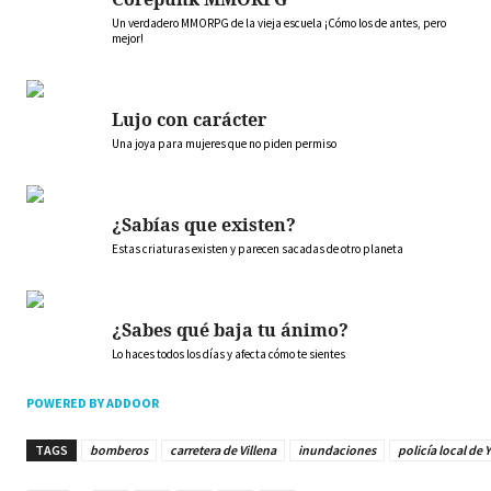
Un verdadero MMORPG de la vieja escuela ¡Cómo los de antes, pero
mejor!
Lujo con carácter
Una joya para mujeres que no piden permiso
¿Sabías que existen?
Estas criaturas existen y parecen sacadas de otro planeta
¿Sabes qué baja tu ánimo?
Lo haces todos los días y afecta cómo te sientes
POWERED BY ADDOOR
TAGS
bomberos
carretera de Villena
inundaciones
policía local de 