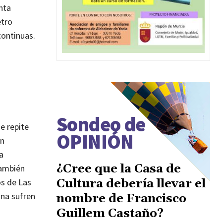
nta
etro
continuas.
Sondeo de
e repite
OPINIÓN
an
a
¿Cree que la Casa de
también
Cultura debería llevar el
os de Las
ona sufren
nombre de Francisco
Guillem Castaño?