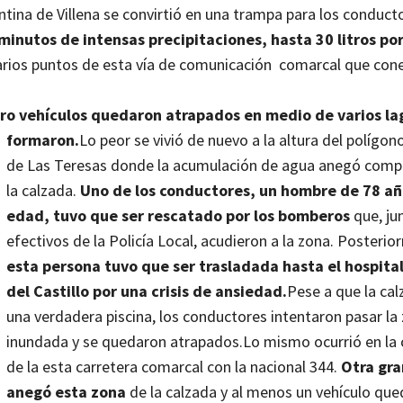
antina de Villena se convirtió en una trampa para los conduct
minutos de intensas precipitaciones, hasta 30 litros po
n varios puntos de esta vía de comunicación comarcal que cone
tro vehículos quedaron atrapados en medio de varios la
formaron.
Lo peor se vivió de nuevo a la altura del polígono
de Las Teresas donde la acumulación de agua anegó com
la calzada.
Uno de los conductores, un hombre de 78 añ
edad, tuvo que ser rescatado por los bomberos
que, ju
efectivos de la Policía Local, acudieron a la zona. Posterio
esta persona tuvo que ser trasladada hasta el hospital
del Castillo por una crisis de ansiedad.
Pese a que la cal
una verdadera piscina, los conductores intentaron pasar la
inundada y se quedaron atrapados.
Lo mismo ocurrió en la
de la esta carretera comarcal con la nacional 344.
Otra gra
anegó esta zona
de la calzada y al menos un vehículo que