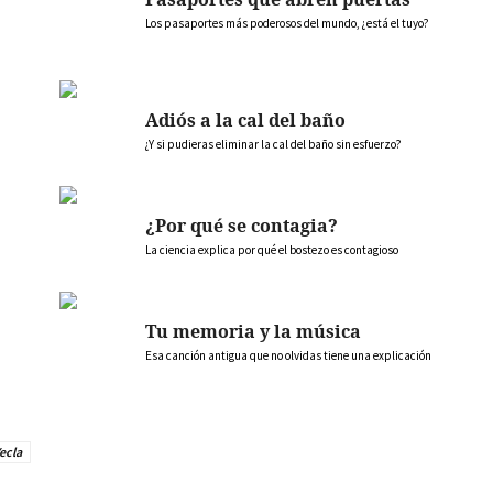
Los pasaportes más poderosos del mundo, ¿está el tuyo?
Adiós a la cal del baño
¿Y si pudieras eliminar la cal del baño sin esfuerzo?
¿Por qué se contagia?
La ciencia explica por qué el bostezo es contagioso
Tu memoria y la música
Esa canción antigua que no olvidas tiene una explicación
Yecla