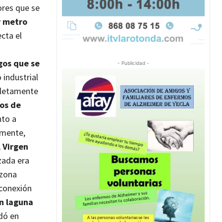
ores que se
r metro
cta el
gos que se
- Publicidad -
 industrial
pletamente
os de
nto a
rmente,
 Virgen
zada era
 zona
 conexión
n laguna
dó en