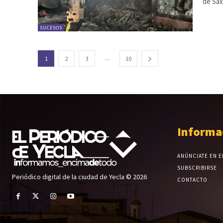
de Sax
SUCESOS
...
1
2
3
10
Informa
ANÚNCIATE EN E
SUBSCRIBIRSE
Periódico digital de la ciudad de Yecla © 2026
CONTACTO