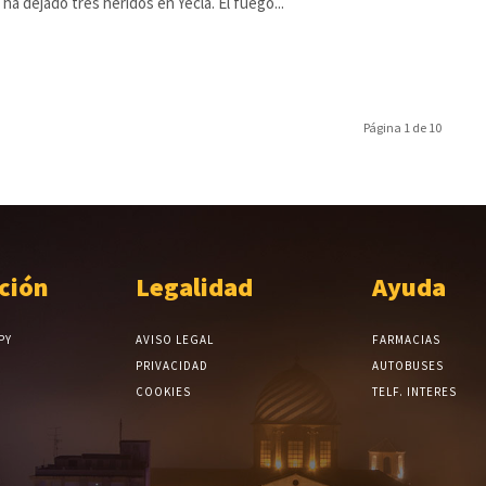
 ha dejado tres heridos en Yecla. El fuego...
Página 1 de 10
ción
Legalidad
Ayuda
PY
AVISO LEGAL
FARMACIAS
PRIVACIDAD
AUTOBUSES
COOKIES
TELF. INTERES