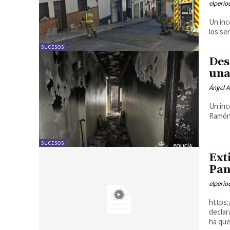
elperi
Un inc
los se
SUCESOS
Des
una
Ángel A
Un inc
Ramón 
SUCESOS
Ext
Pan
elperi
https://yout
declar
ha que