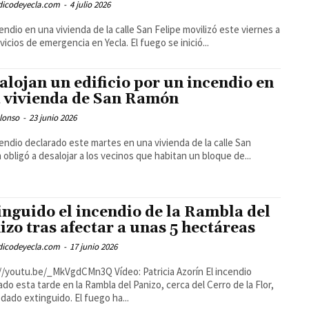
odicodeyecla.com
-
4 julio 2026
endio en una vivienda de la calle San Felipe movilizó este viernes a
rvicios de emergencia en Yecla. El fuego se inició...
alojan un edificio por un incendio en
 vivienda de San Ramón
lonso
-
23 junio 2026
endio declarado este martes en una vivienda de la calle San
obligó a desalojar a los vecinos que habitan un bloque de...
inguido el incendio de la Rambla del
izo tras afectar a unas 5 hectáreas
odicodeyecla.com
-
17 junio 2026
u.be/_MkVgdCMn3Q Vídeo: Patricia Azorín El incendio
ado esta tarde en la Rambla del Panizo, cerca del Cerro de la Flor,
dado extinguido. El fuego ha...