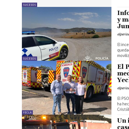
SUCESOS
Inf
y m
Jum
elperi
El inc
quedad
movili
SUCESOS
El 
med
Yec
elperi
El PSO
ha hec
Cristób
YECLA
Un 
cas