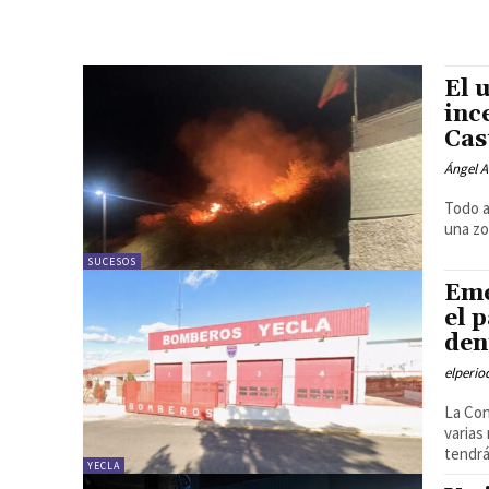
El 
inc
Cas
Ángel A
Todo a
una zo
SUCESOS
Eme
el 
den
elperi
La Con
varias
tendrá
YECLA