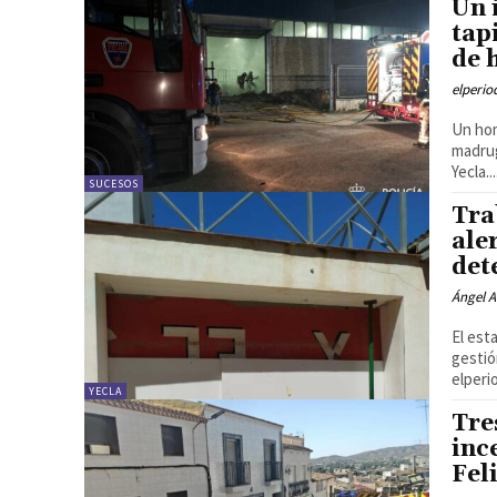
Un 
tap
de 
elperi
Un hom
madrug
Yecla...
SUCESOS
Tra
ale
det
Ángel A
El est
gestió
elperi
YECLA
Tre
inc
Fel