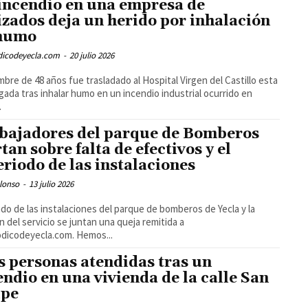
incendio en una empresa de
izados deja un herido por inhalación
humo
odicodeyecla.com
-
20 julio 2026
bre de 48 años fue trasladado al Hospital Virgen del Castillo esta
ada tras inhalar humo en un incendio industrial ocurrido en
.
bajadores del parque de Bomberos
rtan sobre falta de efectivos y el
eriodo de las instalaciones
lonso
-
13 julio 2026
ado de las instalaciones del parque de bomberos de Yecla y la
n del servicio se juntan una queja remitida a
odicodeyecla.com. Hemos...
s personas atendidas tras un
endio en una vivienda de la calle San
ipe