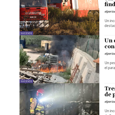
fin
elperi
Un inc
destac
SUCESOS
Un 
con
elperi
Un peq
el para
SUCESOS
Tre
de 
elperi
Un inc