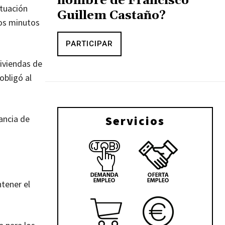
nombre de Francisco
ituación
Guillem Castaño?
ros minutos
PARTICIPAR
iviendas de
obligó al
ancia de
Servicios
ntener el