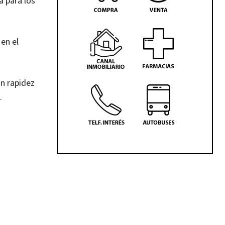
a para los
 en el
on rapidez
.