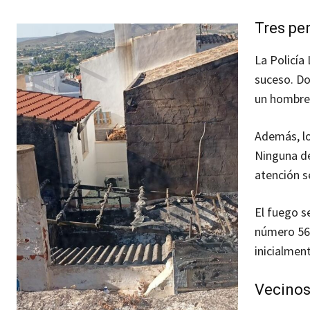
Tres pe
La Policía 
suceso. Do
un hombre 
Además, lo
Ninguna de
atención s
El fuego s
número 56,
inicialmen
Vecinos