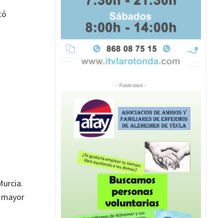
tó
- Publicidad -
Murcia.
a mayor