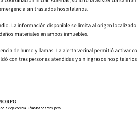
a coordinación inicial. Además, solicitó la asistencia sanitari
emergencia sin traslados hospitalarios.
io. La información disponible se limita al origen localizado
 daños materiales en ambos inmuebles.
encia de humo y llamas. La alerta vecinal permitió activar c
ldó con tres personas atendidas y sin ingresos hospitalarios
MORPG
 la vieja escuela ¡Cómo los de antes, pero