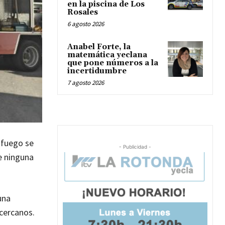
en la piscina de Los
Rosales
6 agosto 2026
Anabel Forte, la
matemática yeclana
que pone números a la
incertidumbre
7 agosto 2026
l fuego se
- Publicidad -
e ninguna
una
 cercanos.