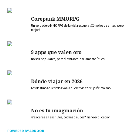
Corepunk MMORPG
Un verdadero MMORPG de la vieja escuela ¡Cómo los de antes, pero
mejor!
9 apps que valen oro
No son populares, pero sí extraordinariamente útiles
Dónde viajar en 2026
Los destinos que todos van a querer visitar el próximo año
No es tu imaginación
¿Ves caras en enchufes, coches o nubes? Tiene explicación
POWERED BY ADDOOR