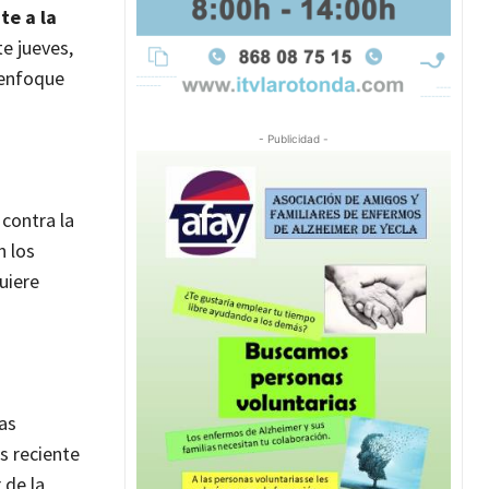
te a la
te jueves,
 enfoque
- Publicidad -
 contra la
n los
uiere
las
s reciente
 de la