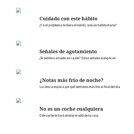
Cuidado con este hábito
¿Y si el problema no fuera el estrés, sino un hábito diario?
Señales de agotamiento
¿Te sientes cansado sin razón? Estas señales lo explican
¿Notas más frío de noche?
La ciencia explica por qué sentimos más frío al final del día
No es un coche cualquiera
Este coche te hará olvidar el sofá de tu casa